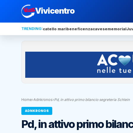
Vivicentro
TRENDING:
catello mari
beneficenza
cavese
memorial
Ju
Home
›
Adnkronos
›
Pd, in attivo primo bilancio segreteria Schlein
ADNKRONOS
Pd, in attivo primo bilan