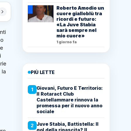
Roberto Amodio un
cuore gialloblù tra
ricordi e futuro:
«La Juve Stabia
sarà sempre nel
nti
mio cuore»
lo
1 giorno fa
 e
i
rie
 la
PIÙ LETTE
Giovani, Futuro E Territorio:
1
Il Rotaract Club
Castellammare rinnova la
promessa per il nuovo anno
sociale
Juve Stabia, Battistella: Il
2
gol della rinascita? Il
uro.