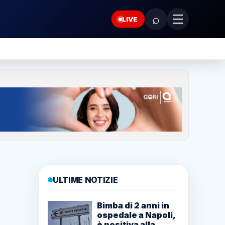
⌕
LIVE
ULTIME NOTIZIE
Bimba di 2 anni in
ospedale a Napoli,
è positiva alla