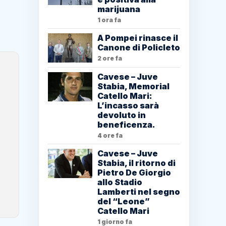
marijuana
1 ora fa
A Pompei rinasce il
Canone di Policleto
2 ore fa
Cavese – Juve
Stabia, Memorial
Catello Mari:
L’incasso sarà
devoluto in
beneficenza.
4 ore fa
Cavese – Juve
Stabia, il ritorno di
Pietro De Giorgio
allo Stadio
Lamberti nel segno
del “Leone”
Catello Mari
1 giorno fa