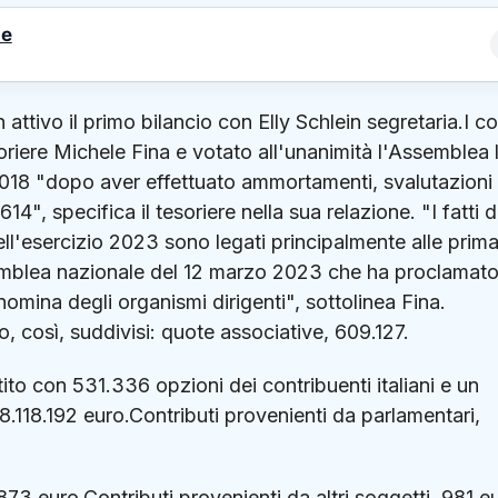
le
attivo il primo bilancio con Elly Schlein segretaria.I co
soriere Michele Fina e votato all'unanimità l'Assemblea 
018 "dopo aver effettuato ammortamenti, svalutazioni
", specifica il tesoriere nella sua relazione. "I fatti d
ell'esercizio 2023 sono legati principalmente alle prima
emblea nazionale del 12 marzo 2023 che ha proclamato
 nomina degli organismi dirigenti", sottolinea Fina.
, così, suddivisi: quote associative, 609.127.
tito con 531.336 opzioni dei contribuenti italiani e un
.118.192 euro.Contributi provenienti da parlamentari,
873 euro.Contributi provenienti da altri soggetti, 981 e