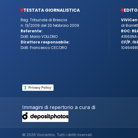
TESTATA GIORNALISTICA
EDITO
Reg. Tribunale di Brescia
ViViCen
n. 13/2009 del 20 febbraio 2009
di Barre
Referente:
ROC:
RE
Dott. Mario VOLLONO
41663
NA
Direttore responsabile:
CF/P. IV
Dott. Francesco CECORO
10464981
Privacy Policy
Immagini di repertorio a cura di
© 2026 Vivicentro. Tutti i diritti riservati.