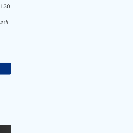
il 30
sarà