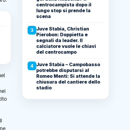
centrocampista dopo il
lungo stop si prende la
scena
Juve Stabia, Christian
3
Pierobon: Doppietta e
segnali da leader. Il
calciatore vuole le chiavi
del centrocampo
Juve Stabia – Campobasso
4
potrebbe disputarsi al
uel
Romeo Menti: Si attende la
chiusura del cantiere dello
stadio
nei
tito
l
one