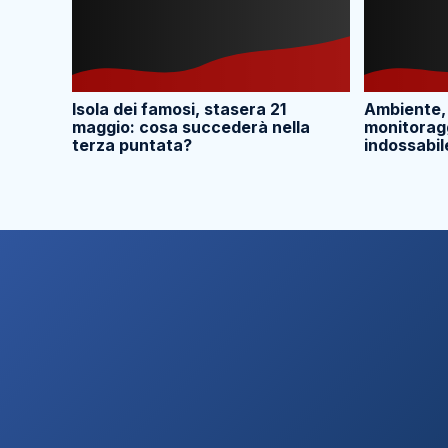
Isola dei famosi, stasera 21
Ambiente,
maggio: cosa succederà nella
monitoragg
terza puntata?
indossabil