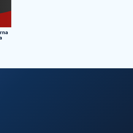
orna
a