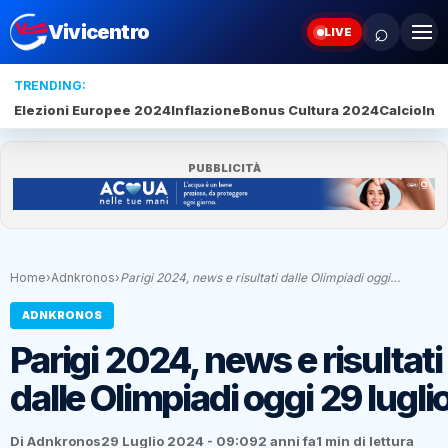
⌕
Vivicentro
LIVE
TRENDING:
Elezioni Europee 2024
Inflazione
Bonus Cultura 2024
Calcio
Inte
PUBBLICITÀ
Home
›
Adnkronos
›
Parigi 2024, news e risultati dalle Olimpiadi oggi…
ADNKRONOS
Parigi 2024, news e risultati
dalle Olimpiadi oggi 29 lugli
Di Adnkronos
29 Luglio 2024 - 09:09
2 anni fa
1 min di lettura