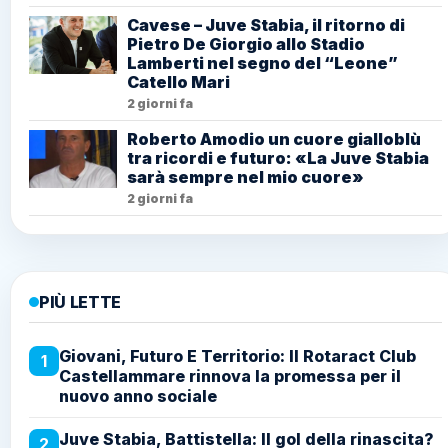
Cavese – Juve Stabia, il ritorno di
Pietro De Giorgio allo Stadio
Lamberti nel segno del “Leone”
Catello Mari
2 giorni fa
Roberto Amodio un cuore gialloblù
tra ricordi e futuro: «La Juve Stabia
sarà sempre nel mio cuore»
2 giorni fa
PIÙ LETTE
Giovani, Futuro E Territorio: Il Rotaract Club
1
Castellammare rinnova la promessa per il
nuovo anno sociale
Juve Stabia, Battistella: Il gol della rinascita?
2