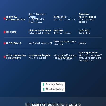
Reg. Tribunale di
Direttore
TESTATA
Brescia
Referente:
responsabile:
GIORNALISTICA
n. 13/2009 del 20
Dott. Mario VOLLONO
Dott. Francesco
febbraio 2009
CECORO
ViViCentro Network
ROC:
REA:
CF/P. IVA:
EDITORE
di Barretta Filomena
41663
NA-1107749
10464981215
80053 Castellammare
SEDE LEGALE
Via Plinio Il Vecchio 24
Napoli
di Stabia
Sede operativa:
SEDE OPERATIVA
Assistente legale:
Via Moretto 70, Brescia
Via Enrico De Nicola 12
E CONTATTI
Avv. Luca Zuppelli
Tel.
030 3758858
80053 Castellammare
di Stabia (NA)
Privacy Policy
Cookie Policy
Immagini di repertorio a cura di