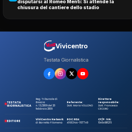
disputarsi al Romeo Menti: Si attende la
chiusura del cantiere dello stadio
Vivicentro
Testata Giornalistica
Reg. Tribunale di
Direttore
TESTATA
Brescia
Referente:
responsabile:
GIORNALISTICA
n. 13/2009 del 20
Dott. Mario VOLLONO
Dott. Francesco
febbraio 2009
CECORO
ViViCentro Network
ROC:
REA:
CF/P. IVA:
EDITORE
di Barretta Filomena
41663
NA-1107749
10464981215