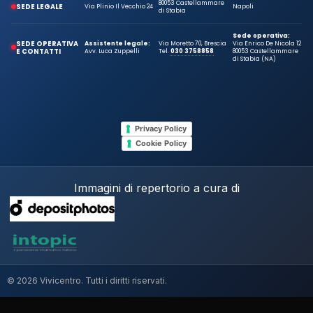
80053 Castellammare
SEDE LEGALE
Via Plinio Il Vecchio 24
Napoli
di Stabia
Sede operativa:
SEDE OPERATIVA
Assistente legale:
Via Moretto 70, Brescia
Via Enrico De Nicola 12
E CONTATTI
Avv. Luca Zuppelli
Tel.
030 3758858
80053 Castellammare
di Stabia (NA)
Privacy Policy
Cookie Policy
Immagini di repertorio a cura di
© 2026 Vivicentro. Tutti i diritti riservati.