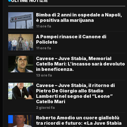
ULTIME NOTIZIE
Bimba di 2 anni in ospedale a Napoli,
è positiva alla marijuana
11 ore fa
A Pompei rinasce il Canone di
Policleto
11 ore fa
Cavese – Juve Stabia, Memorial
Catello Mari: L’incasso sarà devoluto
in beneficenza.
13 ore fa
Cavese – Juve Stabia, il ritorno di
Pietro De Giorgio allo Stadio
Lamberti nel segno del “Leone”
Catello Mari
2 giorni fa
Roberto Amodio un cuore gialloblù
tra ricordi e futuro: «La Juve Stabia