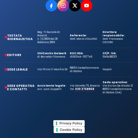
Reg. Tribunale di
Direttore
TESTATA
Brescia
Referente:
responsabile:
GIORNALISTICA
n. 13/2009 del 20
Dott. Mario VOLLONO
Dott. Francesco
febbraio 2009
CECORO
ViViCentro Network
ROC:
REA:
CF/P. IVA:
EDITORE
di Barretta Filomena
41663
NA-1107749
10464981215
80053 Castellammare
SEDE LEGALE
Via Plinio Il Vecchio 24
Napoli
di Stabia
Sede operativa:
SEDE OPERATIVA
Assistente legale:
Via Moretto 70, Brescia
Via Enrico De Nicola 12
E CONTATTI
Avv. Luca Zuppelli
Tel.
030 3758858
80053 Castellammare
di Stabia (NA)
Privacy Policy
Cookie Policy