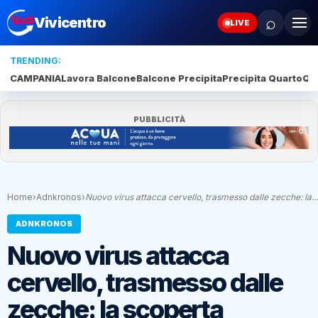
⌕
Vivicentro
LIVE
TRENDING:
CAMPANIA
Lavora Balcone
Balcone Precipita
Precipita Quarto
Qu
PUBBLICITÀ
Home
›
Adnkronos
›
Nuovo virus attacca cervello, trasmesso dalle zecche: la
ADNKRONOS
Nuovo virus attacca
cervello, trasmesso dalle
zecche: la scoperta