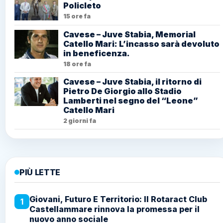
Policleto
15 ore fa
Cavese – Juve Stabia, Memorial
Catello Mari: L’incasso sarà devoluto
in beneficenza.
18 ore fa
Cavese – Juve Stabia, il ritorno di
Pietro De Giorgio allo Stadio
Lamberti nel segno del “Leone”
Catello Mari
2 giorni fa
PIÙ LETTE
Giovani, Futuro E Territorio: Il Rotaract Club
1
Castellammare rinnova la promessa per il
nuovo anno sociale