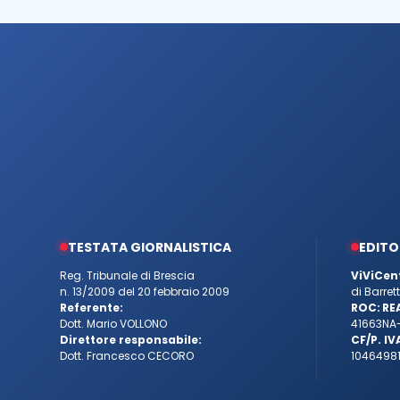
TESTATA GIORNALISTICA
EDITO
Reg. Tribunale di Brescia
ViViCen
n. 13/2009 del 20 febbraio 2009
di Barre
Referente:
ROC:
RE
Dott. Mario VOLLONO
41663
NA
Direttore responsabile:
CF/P. IV
Dott. Francesco CECORO
10464981