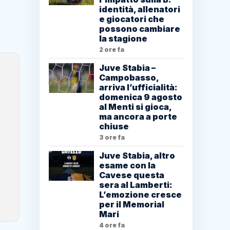
identità, allenatori
e giocatori che
possono cambiare
la stagione
2 ore fa
Juve Stabia –
Campobasso,
arriva l’ufficialità:
domenica 9 agosto
al Menti si gioca,
ma ancora a porte
chiuse
3 ore fa
Juve Stabia, altro
esame con la
Cavese questa
sera al Lamberti:
L’emozione cresce
per il Memorial
Mari
4 ore fa