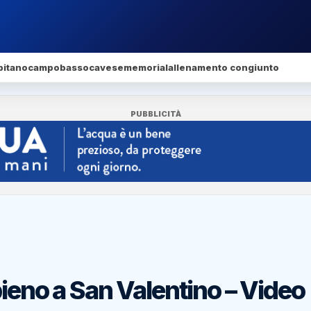
pitano
campobasso
cavese
memorial
allenamento congiunto
PUBBLICITÀ
pieno a San Valentino – Video