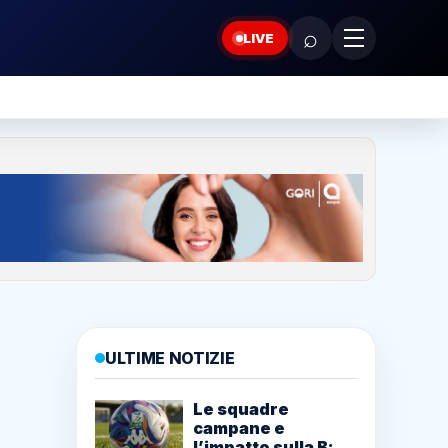
⌕
LIVE
ULTIME NOTIZIE
Le squadre
campane e
l’impatto sulla B: