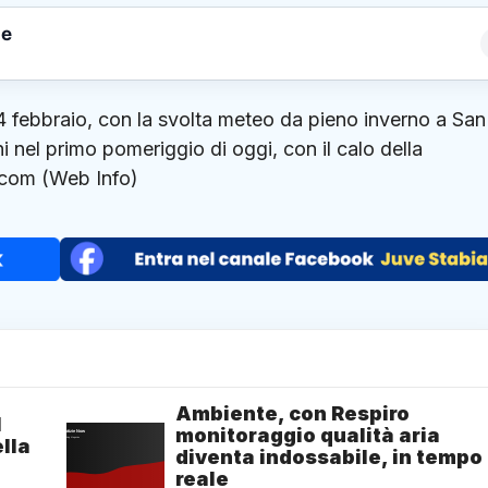
le
4 febbraio, con la svolta meteo da pieno inverno a San
hi nel primo pomeriggio di oggi, con il calo della
com (Web Info)
Ambiente, con Respiro
1
monitoraggio qualità aria
lla
diventa indossabile, in tempo
reale