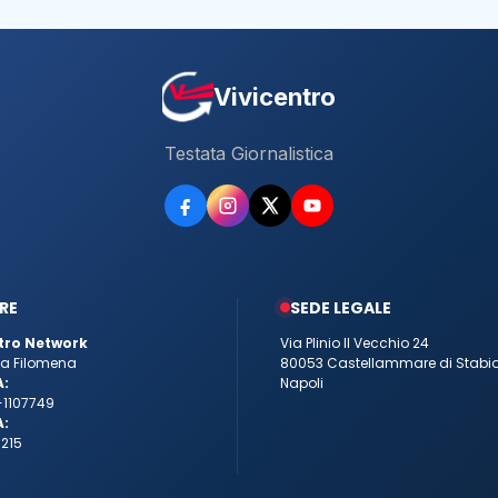
Vivicentro
Testata Giornalistica
RE
SEDE LEGALE
tro Network
Via Plinio Il Vecchio 24
tta Filomena
80053 Castellammare di Stabi
A:
Napoli
-1107749
A:
215