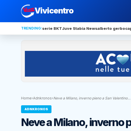
Vivicentro
TRENDING:
serie BKT
Juve Stabia News
alberto gerbo
ca
Home
›
Adnkronos
›
Neve a Milano, inverno pieno a San Valentino…
ADNKRONOS
Neve a Milano, inverno 