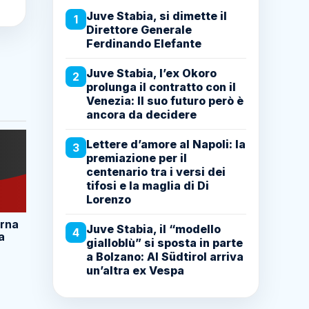
Juve Stabia, si dimette il
1
Direttore Generale
Ferdinando Elefante
Juve Stabia, l’ex Okoro
2
prolunga il contratto con il
Venezia: Il suo futuro però è
ancora da decidere
Lettere d’amore al Napoli: la
3
premiazione per il
centenario tra i versi dei
tifosi e la maglia di Di
Lorenzo
orna
Juve Stabia, il “modello
4
a
gialloblù” si sposta in parte
a Bolzano: Al Südtirol arriva
un’altra ex Vespa