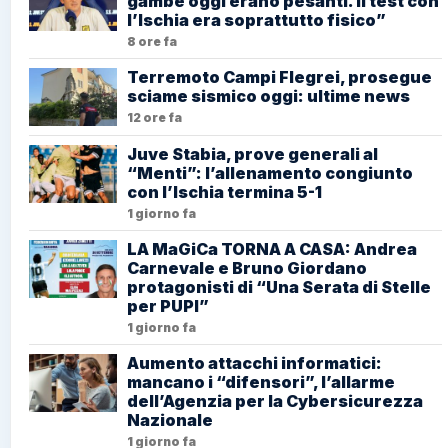
gambe oggi erano pesanti. Il test con
l’Ischia era soprattutto fisico”
8 ore fa
Terremoto Campi Flegrei, prosegue
sciame sismico oggi: ultime news
12 ore fa
Juve Stabia, prove generali al
“Menti”: l’allenamento congiunto
con l’Ischia termina 5-1
1 giorno fa
LA MaGiCa TORNA A CASA: Andrea
Carnevale e Bruno Giordano
protagonisti di “Una Serata di Stelle
per PUPI”
1 giorno fa
Aumento attacchi informatici:
mancano i “difensori”, l’allarme
dell’Agenzia per la Cybersicurezza
Nazionale
1 giorno fa