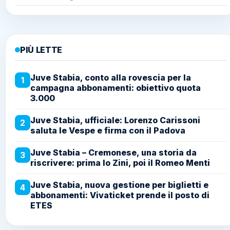
PIÙ LETTE
Juve Stabia, conto alla rovescia per la
1
campagna abbonamenti: obiettivo quota
3.000
Juve Stabia, ufficiale: Lorenzo Carissoni
2
saluta le Vespe e firma con il Padova
Juve Stabia – Cremonese, una storia da
3
riscrivere: prima lo Zini, poi il Romeo Menti
Juve Stabia, nuova gestione per biglietti e
4
abbonamenti: Vivaticket prende il posto di
ETES