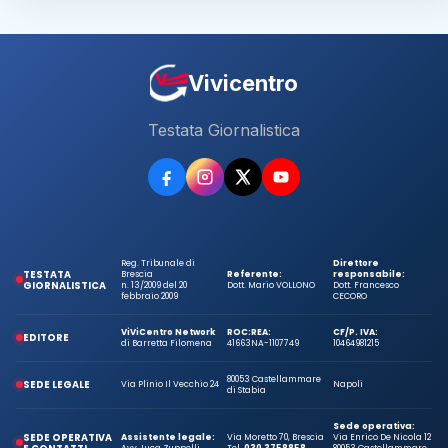
Vivicentro
Testata Giornalistica
Reg. Tribunale di
Direttore
TESTATA
Brescia
Referente:
responsabile:
GIORNALISTICA
n. 13/2009 del 20
Dott. Mario VOLLONO
Dott. Francesco
febbraio 2009
CECORO
ViViCentro Network
ROC:
REA:
CF/P. IVA:
EDITORE
di Barretta Filomena
41663
NA-1107749
10464981215
80053 Castellammare
SEDE LEGALE
Via Plinio Il Vecchio 24
Napoli
di Stabia
Sede operativa:
SEDE OPERATIVA
Assistente legale:
Via Moretto 70, Brescia
Via Enrico De Nicola 12
Avv. Luca Zuppelli
Tel.
030 3758858
80053 Castellammare