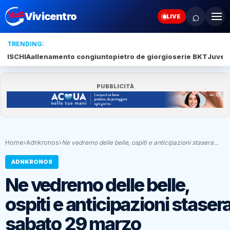
⌕
Vivicentro
LIVE
TRENDING:
ISCHIA
allenamento congiunto
pietro de giorgio
serie BKT
Juve 
PUBBLICITÀ
Home
›
Adnkronos
›
Ne vedremo delle belle, ospiti e anticipazioni stasera…
ADNKRONOS
Ne vedremo delle belle,
ospiti e anticipazioni staser
sabato 29 marzo