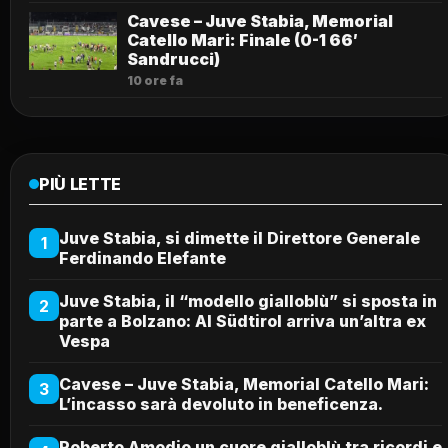
Cavese – Juve Stabia, Memorial
Catello Mari: Finale (0-1 66′
Sandrucci)
10 ore fa
PIÙ LETTE
Juve Stabia, si dimette il Direttore Generale
1
Ferdinando Elefante
Juve Stabia, il “modello gialloblù” si sposta in
2
parte a Bolzano: Al Südtirol arriva un’altra ex
Vespa
Cavese – Juve Stabia, Memorial Catello Mari:
3
L’incasso sarà devoluto in beneficenza.
Roberto Amodio un cuore gialloblù tra ricordi e