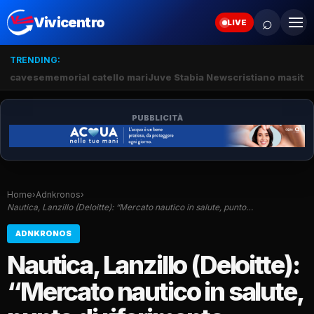
⌕
Vivicentro
LIVE
TRENDING:
cavese
memorial catello mari
Juve Stabia News
cristiano masitto
PUBBLICITÀ
Home
›
Adnkronos
›
Nautica, Lanzillo (Deloitte): “Mercato nautico in salute, punto…
ADNKRONOS
Nautica, Lanzillo (Deloitte):
“Mercato nautico in salute,