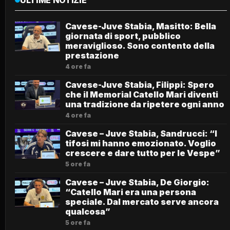
ULTIME NOTIZIE
Cavese-Juve Stabia, Masitto: Bella
giornata di sport, pubblico
meraviglioso. Sono contento della
prestazione
4 ore fa
Cavese-Juve Stabia, Filippi: Spero
che il Memorial Catello Mari diventi
una tradizione da ripetere ogni anno
4 ore fa
Cavese – Juve Stabia, Sandrucci: “I
tifosi mi hanno emozionato. Voglio
crescere e dare tutto per le Vespe”
5 ore fa
Cavese – Juve Stabia, De Giorgio:
“Catello Mari era una persona
speciale. Dal mercato serve ancora
qualcosa”
5 ore fa