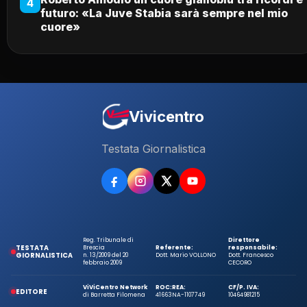
4
futuro: «La Juve Stabia sarà sempre nel mio
cuore»
Vivicentro
Testata Giornalistica
Reg. Tribunale di
Direttore
TESTATA
Brescia
Referente:
responsabile:
GIORNALISTICA
n. 13/2009 del 20
Dott. Mario VOLLONO
Dott. Francesco
febbraio 2009
CECORO
ViViCentro Network
ROC:
REA:
CF/P. IVA:
EDITORE
di Barretta Filomena
41663
NA-1107749
10464981215