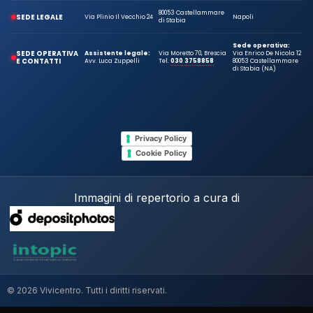
80053 Castellammare
SEDE LEGALE
Via Plinio Il Vecchio 24
Napoli
di Stabia
Sede operativa:
SEDE OPERATIVA
Assistente legale:
Via Moretto 70, Brescia
Via Enrico De Nicola 12
E CONTATTI
Avv. Luca Zuppelli
Tel.
030 3758858
80053 Castellammare
di Stabia (NA)
Privacy Policy
Cookie Policy
Immagini di repertorio a cura di
© 2026 Vivicentro. Tutti i diritti riservati.