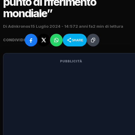
punto di riferimento
mondiale”
Di Adnkronos
15 Luglio 2024 - 14:57
2 anni fa
2 min di lettura
CONDIVIDI
SHARE
PUBBLICITÀ