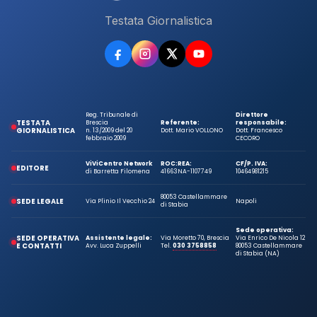
Testata Giornalistica
Reg. Tribunale di
Direttore
TESTATA
Brescia
Referente:
responsabile:
GIORNALISTICA
n. 13/2009 del 20
Dott. Mario VOLLONO
Dott. Francesco
febbraio 2009
CECORO
ViViCentro Network
ROC:
REA:
CF/P. IVA:
EDITORE
di Barretta Filomena
41663
NA-1107749
10464981215
80053 Castellammare
SEDE LEGALE
Via Plinio Il Vecchio 24
Napoli
di Stabia
Sede operativa:
SEDE OPERATIVA
Assistente legale:
Via Moretto 70, Brescia
Via Enrico De Nicola 12
E CONTATTI
Avv. Luca Zuppelli
Tel.
030 3758858
80053 Castellammare
di Stabia (NA)