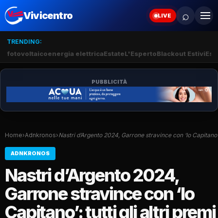
⌕
Vivicentro
LIVE
TRENDING:
fotovoltaico
energia elettrica
Estate
L'Esperto
Blackout Estivi
Esti
PUBBLICITÀ
Home
›
Adnkronos
›
Nastri d’Argento 2024, Garrone stravince con ‘Io Capitano
ADNKRONOS
Nastri d’Argento 2024,
Garrone stravince con ‘Io
Capitano’: tutti gli altri premi