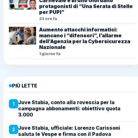
Carnevale e Bruno Giordano
protagonisti di “Una Serata di Stelle
per PUPI”
23 ore fa
Aumento attacchi informatici:
mancano i “difensori”, l’allarme
dell’Agenzia per la Cybersicurezza
Nazionale
1 giorno fa
PIÙ LETTE
Juve Stabia, conto alla rovescia per la
1
campagna abbonamenti: obiettivo quota
3.000
Juve Stabia, ufficiale: Lorenzo Carissoni
2
saluta le Vespe e firma con il Padova