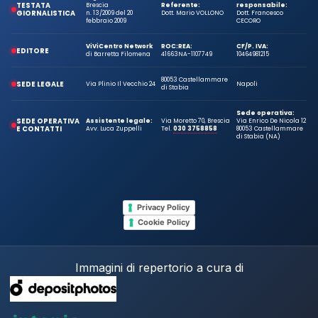
TESTATA
Brescia
Referente:
responsabile:
GIORNALISTICA
n. 13/2009 del 20
Dott. Mario VOLLONO
Dott. Francesco
febbraio 2009
CECORO
ViViCentro Network
ROC:
REA:
CF/P. IVA:
EDITORE
di Barretta Filomena
41663
NA-1107749
10464981215
80053 Castellammare
SEDE LEGALE
Via Plinio Il Vecchio 24
Napoli
di Stabia
Sede operativa:
SEDE OPERATIVA
Assistente legale:
Via Moretto 70, Brescia
Via Enrico De Nicola 12
E CONTATTI
Avv. Luca Zuppelli
Tel.
030 3758858
80053 Castellammare
di Stabia (NA)
Privacy Policy
Cookie Policy
Immagini di repertorio a cura di