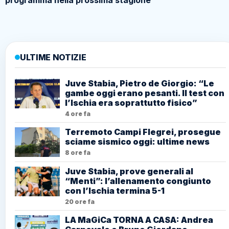
programma nella prossima stagione
ULTIME NOTIZIE
Juve Stabia, Pietro de Giorgio: “Le
gambe oggi erano pesanti. Il test con
l’Ischia era soprattutto fisico”
4 ore fa
Terremoto Campi Flegrei, prosegue
sciame sismico oggi: ultime news
8 ore fa
Juve Stabia, prove generali al
“Menti”: l’allenamento congiunto
con l’Ischia termina 5-1
20 ore fa
LA MaGiCa TORNA A CASA: Andrea