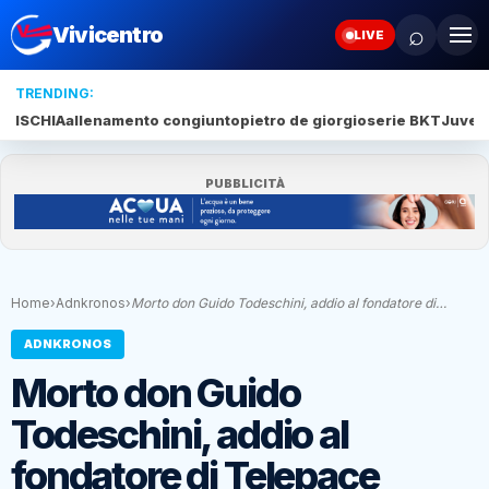
⌕
Vivicentro
LIVE
TRENDING:
ISCHIA
allenamento congiunto
pietro de giorgio
serie BKT
Juve 
PUBBLICITÀ
Home
›
Adnkronos
›
Morto don Guido Todeschini, addio al fondatore di…
ADNKRONOS
Morto don Guido
Todeschini, addio al
fondatore di Telepace