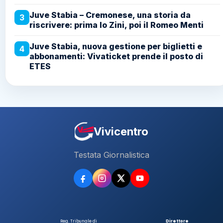
Juve Stabia – Cremonese, una storia da
3
riscrivere: prima lo Zini, poi il Romeo Menti
Juve Stabia, nuova gestione per biglietti e
4
abbonamenti: Vivaticket prende il posto di
ETES
Vivicentro
Testata Giornalistica
Reg. Tribunale di
Direttore