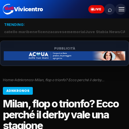
⌕
Vivicentro
LIVE
TRENDING:
catello mari
beneficenza
cavese
memorial
Juve Stabia News
CAM
PUBBLICITÀ
Home
›
Adnkronos
›
Milan, flop o trionfo? Ecco perché il derby…
ADNKRONOS
Milan, flop o trionfo? Ecco
perché il derby vale una
stagione