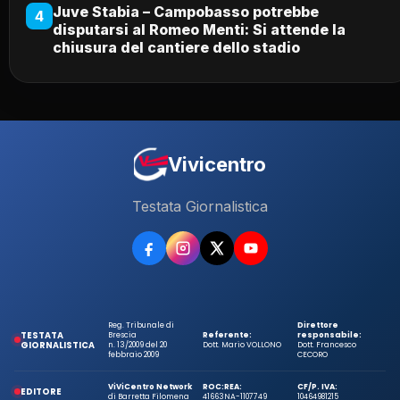
Juve Stabia – Campobasso potrebbe
4
disputarsi al Romeo Menti: Si attende la
chiusura del cantiere dello stadio
Vivicentro
Testata Giornalistica
Reg. Tribunale di
Direttore
TESTATA
Brescia
Referente:
responsabile:
GIORNALISTICA
n. 13/2009 del 20
Dott. Mario VOLLONO
Dott. Francesco
febbraio 2009
CECORO
ViViCentro Network
ROC:
REA:
CF/P. IVA:
EDITORE
di Barretta Filomena
41663
NA-1107749
10464981215