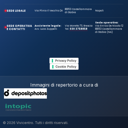
80053 Castellammare
SEDE LEGALE
Via Plinio Il Vecchio 24
Napoli
di Stabia
Sede operativa:
SEDE OPERATIVA
Assistente legale:
Via Moretto 70, Brescia
Via Enrico De Nicola 12
E CONTATTI
Avv. Luca Zuppelli
Tel.
030 3758858
80053 Castellammare
di Stabia (NA)
Privacy Policy
Cookie Policy
Immagini di repertorio a cura di
© 2026 Vivicentro. Tutti i diritti riservati.