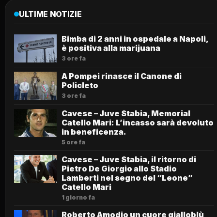
ULTIME NOTIZIE
Bimba di 2 anni in ospedale a Napoli,
è positiva alla marijuana
3 ore fa
A Pompei rinasce il Canone di
Policleto
3 ore fa
Cavese – Juve Stabia, Memorial
Catello Mari: L’incasso sarà devoluto
in beneficenza.
5 ore fa
Cavese – Juve Stabia, il ritorno di
Pietro De Giorgio allo Stadio
Lamberti nel segno del “Leone”
Catello Mari
1 giorno fa
Roberto Amodio un cuore gialloblù