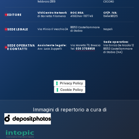
febbraio 2009
CECORO
ViViCentro Network
ROC:
REA:
CF/P. IVA:
EDITORE
di Barretta Filomena
41663
NA-1107749
10464981215
80053 Castellammare
SEDE LEGALE
Via Plinio Il Vecchio 24
Napoli
di Stabia
Sede operativa:
SEDE OPERATIVA
Assistente legale:
Via Moretto 70, Brescia
Via Enrico De Nicola 12
E CONTATTI
Avv. Luca Zuppelli
Tel.
030 3758858
80053 Castellammare
di Stabia (NA)
Privacy Policy
Cookie Policy
Immagini di repertorio a cura di