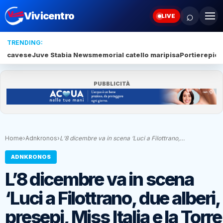
⌕
Vivicentro
LIVE
TRENDING:
cavese
Juve Stabia News
memorial catello mari
pisa
Portiere
piet
PUBBLICITÀ
Home
›
Adnkronos
›
L’8 dicembre va in scena ‘Luci a Filottrano,…
ADNKRONOS
L’8 dicembre va in scena
‘Luci a Filottrano, due alberi,
presepi, Miss Italia e la Torre