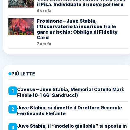
il Pisa. Individuato il nuovo portiere
6 ore fa
Frosinone – Juve Stabia,
l’Osservatorio la inserisce tra le
gare a rischio: Obbligo di Fidelity
Card
7 ore fa
PIÙ LETTE
Cavese – Juve Stabia, Memorial Catello Mari:
1
Finale (0-1 66′ Sandrucci)
Juve Stabia, si dimette il Direttore Generale
2
Ferdinando Elefante
Juve Stabia, il “modello gialloblù” si sposta in
3