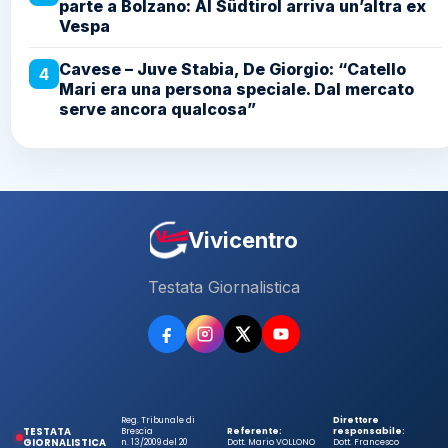
parte a Bolzano: Al Südtirol arriva un’altra ex
Vespa
Cavese – Juve Stabia, De Giorgio: “Catello
4
Mari era una persona speciale. Dal mercato
serve ancora qualcosa”
Vivicentro
Testata Giornalistica
Reg. Tribunale di
Direttore
TESTATA
Brescia
Referente:
responsabile:
GIORNALISTICA
n. 13/2009 del 20
Dott. Mario VOLLONO
Dott. Francesco