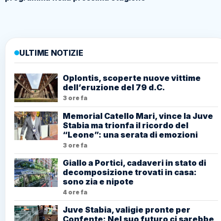
ULTIME NOTIZIE
Oplontis, scoperte nuove vittime
dell’eruzione del 79 d.C.
3 ore fa
Memorial Catello Mari, vince la Juve
Stabia ma trionfa il ricordo del
“Leone”: una serata di emozioni
3 ore fa
Giallo a Portici, cadaveri in stato di
decomposizione trovati in casa:
sono zia e nipote
4 ore fa
Juve Stabia, valigie pronte per
Confente: Nel suo futuro ci sarebbe