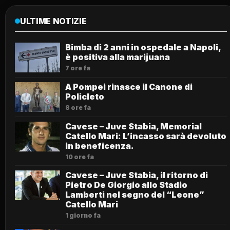
ULTIME NOTIZIE
Bimba di 2 anni in ospedale a Napoli,
è positiva alla marijuana
7 ore fa
A Pompei rinasce il Canone di
Policleto
8 ore fa
Cavese – Juve Stabia, Memorial
Catello Mari: L’incasso sarà devoluto
in beneficenza.
10 ore fa
Cavese – Juve Stabia, il ritorno di
Pietro De Giorgio allo Stadio
Lamberti nel segno del “Leone”
Catello Mari
1 giorno fa