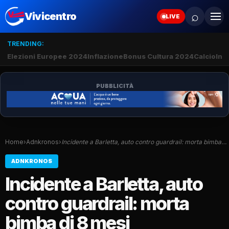
⌕
Vivicentro
LIVE
TRENDING:
Elezioni Europee 2024
Inflazione
Bonus Cultura 2024
Calcio
Inte
PUBBLICITÀ
Home
›
Adnkronos
›
Incidente a Barletta, auto contro guardrail: morta bimba…
ADNKRONOS
Incidente a Barletta, auto
contro guardrail: morta
bimba di 8 mesi