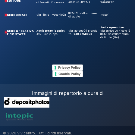
EDITORE
di Barretta Filomena
41663
NA-1107749
10464981215
80053 Castellammare
SEDE LEGALE
Via Plinio Il Vecchio 24
Napoli
di Stabia
Sede operativa:
SEDE OPERATIVA
Assistente legale:
Via Moretto 70, Brescia
Via Enrico De Nicola 12
E CONTATTI
Avv. Luca Zuppelli
Tel.
030 3758858
80053 Castellammare
di Stabia (NA)
Privacy Policy
Cookie Policy
Immagini di repertorio a cura di
© 2026 Vivicentro. Tutti i diritti riservati.