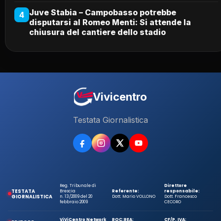
Juve Stabia – Campobasso potrebbe
4
disputarsi al Romeo Menti: Si attende la
chiusura del cantiere dello stadio
Vivicentro
Testata Giornalistica
Reg. Tribunale di
Direttore
TESTATA
Brescia
Referente:
responsabile:
GIORNALISTICA
n. 13/2009 del 20
Dott. Mario VOLLONO
Dott. Francesco
febbraio 2009
CECORO
ViViCentro Network
ROC:
REA:
CF/P. IVA: