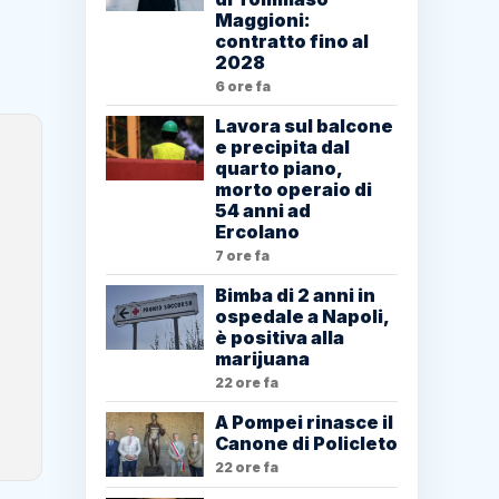
Maggioni:
contratto fino al
2028
6 ore fa
Lavora sul balcone
e precipita dal
quarto piano,
morto operaio di
54 anni ad
Ercolano
7 ore fa
Bimba di 2 anni in
ospedale a Napoli,
è positiva alla
marijuana
22 ore fa
A Pompei rinasce il
Canone di Policleto
22 ore fa