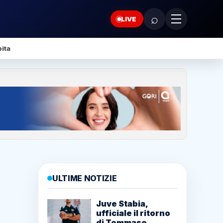
⌕
LIVE
ita
ULTIME NOTIZIE
Juve Stabia,
ufficiale il ritorno
di Tommaso