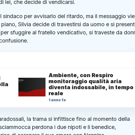
di lei, che decide di vendicarsi.
al sindaco per avvisarlo del ritardo, ma il messaggio vi
o piano, Silvia decide di travestirsi da uomo e si presen
 per sfuggire al fratello vendicativo, si traveste da don
 confusione.
Ambiente, con Respiro
1
monitoraggio qualità aria
lla
diventa indossabile, in tempo
reale
1 anno fa
aradossali, la trama si infittisce fino al momento della
ciosciammocca perdona i due nipoti e li benedice,