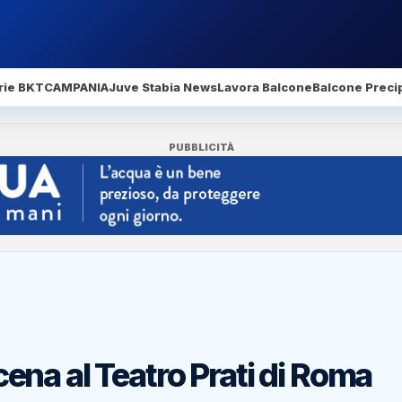
rie BKT
CAMPANIA
Juve Stabia News
Lavora Balcone
Balcone Precip
PUBBLICITÀ
scena al Teatro Prati di Roma