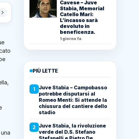
Cavese – Juve
Stabia, Memorial
Catello Mari:
L’incasso sarà
devoluto in
beneficenza.
1 giorno fa
ue
ncato
ppe
PIÙ LETTE
lla,
Juve Stabia – Campobasso
1
potrebbe disputarsi al
Romeo Menti: Si attende la
chiusura del cantiere dello
e
stadio
Juve Stabia, la rivoluzione
2
verde del D.S. Stefano
e una
Stefanelli e Pietro De