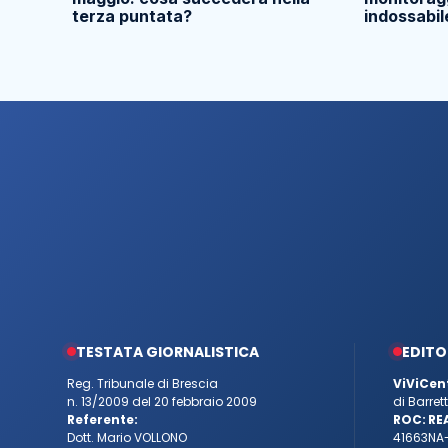
terza puntata?
indossabil
TESTATA GIORNALISTICA
EDITO
Reg. Tribunale di Brescia
ViViCen
n. 13/2009 del 20 febbraio 2009
di Barre
Referente:
ROC:
RE
Dott. Mario VOLLONO
41663
NA