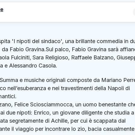
le
pita 'I nipoti del sindaco', una brillante commedia in d
ta da Fabio Gravina.Sul palco, Fabio Gravina sarà affia
la Fulciniti, Sara Religioso, Raffaele Balzano, Giuse
la e Alessandro Casola.
Summa e musiche originali composte da Mariano Perre
co nell’esuberanza e nei travestimenti della Napoli di
mantici.
zzano, Felice Sciosciammocca, un uomo benestante ch
 ai due nipoti: Enrico, un giovane diligente che studia a
rata segretamente di Achille, per cui è scappata dal
nte il viaggio per incontrare lo zio, bacia casualment