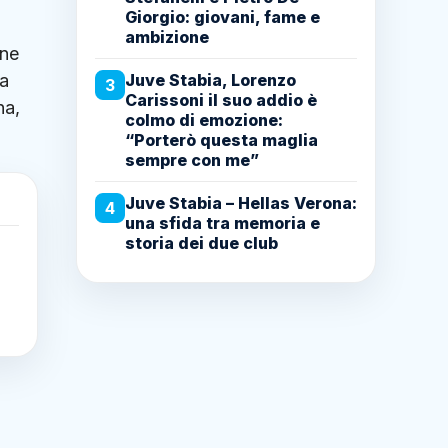
Giorgio: giovani, fame e
ambizione
ene
Juve Stabia, Lorenzo
ta
3
Carissoni il suo addio è
na,
colmo di emozione:
“Porterò questa maglia
sempre con me”
Juve Stabia – Hellas Verona:
4
una sfida tra memoria e
storia dei due club