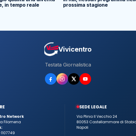
e, in tempo reale
prossima stagione
Vivicentro
Testata Giornalistica
RE
SEDE LEGALE
tro Network
Via Plinio Il Vecchio 24
tta Filomena
80053 Castellammare di Stabi
A:
Napoli
-1107749