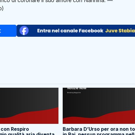
nrico di coronare il suo amore con Nannina. —
o)
 con Respiro
Barbara D’Urso per ora non t
io qualità aria diventa
in Rai, nessun programma nell