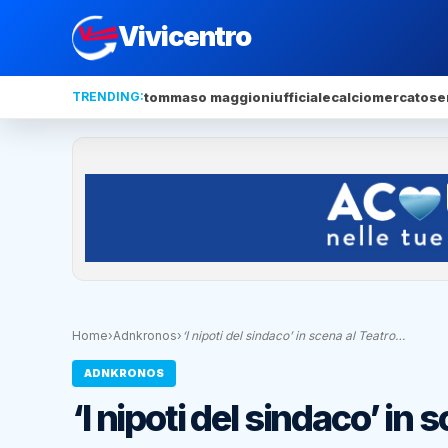
Vivicentro
TRENDING:
tommaso maggioni
ufficiale
calciomercato
se
Home
›
Adnkronos
›
‘I nipoti del sindaco’ in scena al Teatro…
ADNKRONOS
‘I nipoti del sindaco’ in 