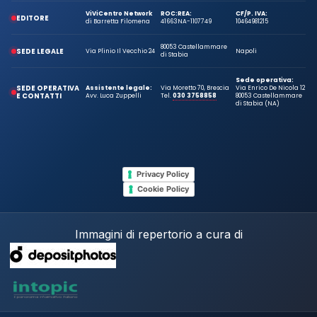
ViViCentro Network
ROC:
REA:
CF/P. IVA:
EDITORE
di Barretta Filomena
41663
NA-1107749
10464981215
80053 Castellammare
SEDE LEGALE
Via Plinio Il Vecchio 24
Napoli
di Stabia
Sede operativa:
SEDE OPERATIVA
Assistente legale:
Via Moretto 70, Brescia
Via Enrico De Nicola 12
E CONTATTI
Avv. Luca Zuppelli
Tel.
030 3758858
80053 Castellammare
di Stabia (NA)
Privacy Policy
Cookie Policy
Immagini di repertorio a cura di