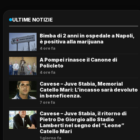
ULTIME NOTIZIE
Bimba di 2 anni in ospedale a Napoli,
è positiva alla marijuana
4 ore fa
A Pompei rinasce il Canone di
Policleto
4 ore fa
Cavese – Juve Stabia, Memorial
Catello Mari: L’incasso sarà devoluto
in beneficenza.
7 ore fa
Cavese – Juve Stabia, il ritorno di
Pietro De Giorgio allo Stadio
Lamberti nel segno del “Leone”
Catello Mari
1 giorno fa