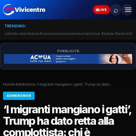
⌕
Vivicentro
LIVE
TRENDING:
catello mari
beneficenza
cavese
memorial
Juve Stabia News
CAM
PUBBLICITÀ
Home
›
Adnkronos
›
‘I migranti mangiano i gatti’, Trump ha dato…
ADNKRONOS
‘I migranti mangiano i gatti’,
Trump ha dato retta alla
complottista: chi è