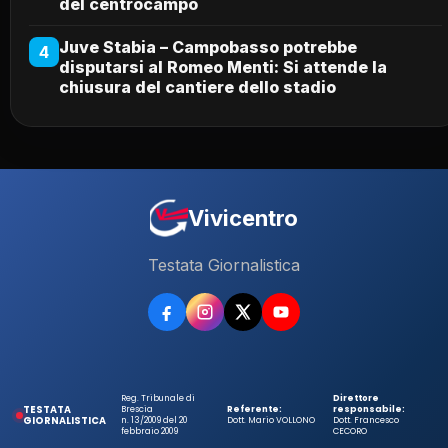
del centrocampo
Juve Stabia – Campobasso potrebbe
4
disputarsi al Romeo Menti: Si attende la
chiusura del cantiere dello stadio
Vivicentro
Testata Giornalistica
Reg. Tribunale di
Direttore
TESTATA
Brescia
Referente:
responsabile:
GIORNALISTICA
n. 13/2009 del 20
Dott. Mario VOLLONO
Dott. Francesco
febbraio 2009
CECORO