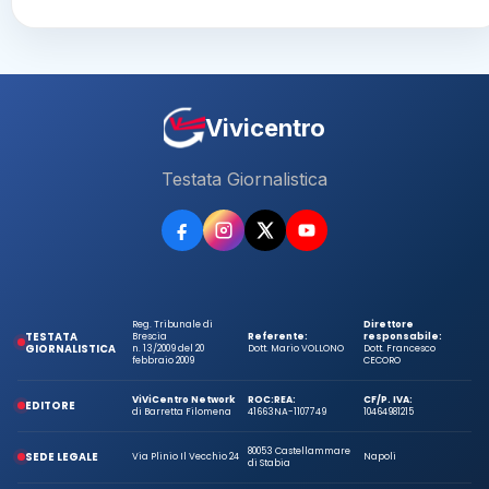
Vivicentro
Testata Giornalistica
Reg. Tribunale di
Direttore
TESTATA
Brescia
Referente:
responsabile:
GIORNALISTICA
n. 13/2009 del 20
Dott. Mario VOLLONO
Dott. Francesco
febbraio 2009
CECORO
ViViCentro Network
ROC:
REA:
CF/P. IVA:
EDITORE
di Barretta Filomena
41663
NA-1107749
10464981215
80053 Castellammare
SEDE LEGALE
Via Plinio Il Vecchio 24
Napoli
di Stabia