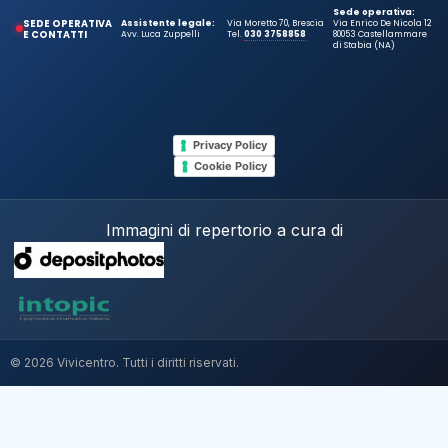
Sede operativa:
SEDE OPERATIVA
Assistente legale:
Via Moretto 70, Brescia
Via Enrico De Nicola 12
E CONTATTI
Avv. Luca Zuppelli
Tel.
030 3758858
80053 Castellammare
di Stabia (NA)
Privacy Policy
Cookie Policy
Immagini di repertorio a cura di
© 2026 Vivicentro. Tutti i diritti riservati.