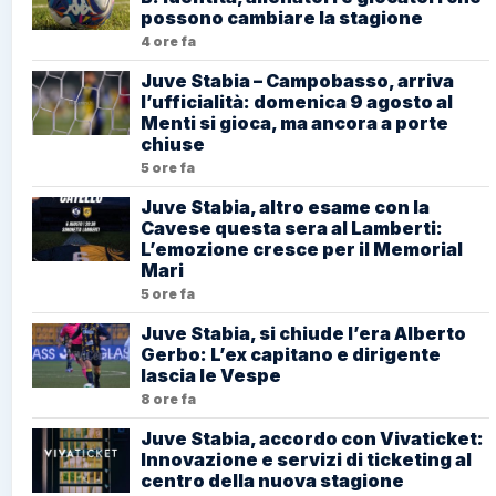
possono cambiare la stagione
4 ore fa
Juve Stabia – Campobasso, arriva
l’ufficialità: domenica 9 agosto al
Menti si gioca, ma ancora a porte
chiuse
5 ore fa
Juve Stabia, altro esame con la
Cavese questa sera al Lamberti:
L’emozione cresce per il Memorial
Mari
5 ore fa
Juve Stabia, si chiude l’era Alberto
Gerbo: L’ex capitano e dirigente
lascia le Vespe
8 ore fa
Juve Stabia, accordo con Vivaticket:
Innovazione e servizi di ticketing al
centro della nuova stagione