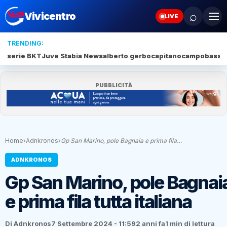
⌕
Vivicentro
LIVE
TRENDING:
serie BKT
Juve Stabia News
alberto gerbo
capitano
campobasso
PUBBLICITÀ
Home
›
Adnkronos
›
Gp San Marino, pole Bagnaia e prima fila…
ADNKRONOS
Gp San Marino, pole Bagnai
e prima fila tutta italiana
Di Adnkronos
7 Settembre 2024 - 11:59
2 anni fa
1 min di lettura