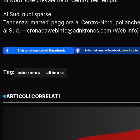
Al Nord: sole prevalente.Al Centro: bel tempo.
Al Sud: nubi sparse.
Tendenza: martedì peggiora al Centro-Nord, poi anch
al Sud. —cronacawebinfo@adnkronos.com (Web Info)
Tag:
adnkronos
ultimora
ARTICOLI CORRELATI