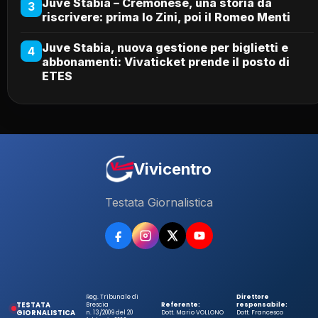
Juve Stabia – Cremonese, una storia da
3
riscrivere: prima lo Zini, poi il Romeo Menti
Juve Stabia, nuova gestione per biglietti e
4
abbonamenti: Vivaticket prende il posto di
ETES
Vivicentro
Testata Giornalistica
Reg. Tribunale di
Direttore
TESTATA
Brescia
Referente:
responsabile:
GIORNALISTICA
n. 13/2009 del 20
Dott. Mario VOLLONO
Dott. Francesco