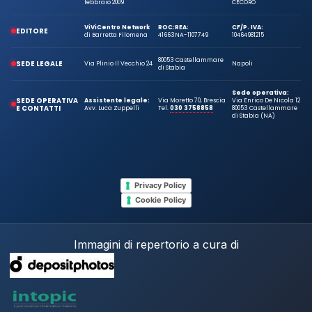
febbraio 2009
CECORO
ViViCentro Network
ROC:
REA:
CF/P. IVA:
EDITORE
di Barretta Filomena
41663
NA-1107749
10464981215
80053 Castellammare
SEDE LEGALE
Via Plinio Il Vecchio 24
Napoli
di Stabia
Sede operativa:
SEDE OPERATIVA
Assistente legale:
Via Moretto 70, Brescia
Via Enrico De Nicola 12
E CONTATTI
Avv. Luca Zuppelli
Tel.
030 3758858
80053 Castellammare
di Stabia (NA)
Privacy Policy
Cookie Policy
Immagini di repertorio a cura di