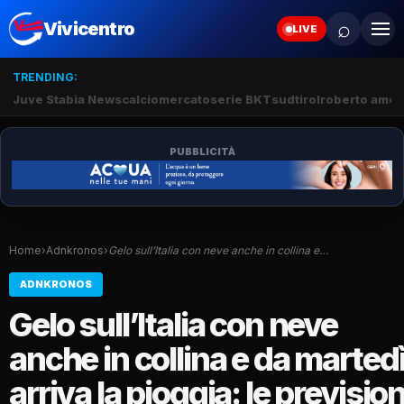
⌕
Vivicentro
LIVE
TRENDING:
Juve Stabia News
calciomercato
serie BKT
sudtirol
roberto amod
PUBBLICITÀ
Home
›
Adnkronos
›
Gelo sull’Italia con neve anche in collina e…
ADNKRONOS
Gelo sull’Italia con neve
anche in collina e da marted
arriva la pioggia: le prevision