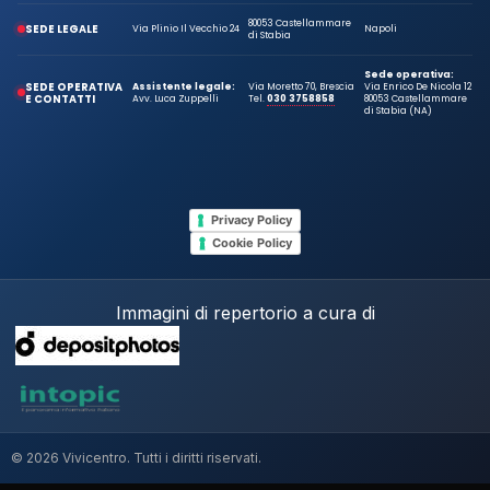
80053 Castellammare
SEDE LEGALE
Via Plinio Il Vecchio 24
Napoli
di Stabia
Sede operativa:
SEDE OPERATIVA
Assistente legale:
Via Moretto 70, Brescia
Via Enrico De Nicola 12
E CONTATTI
Avv. Luca Zuppelli
Tel.
030 3758858
80053 Castellammare
di Stabia (NA)
Privacy Policy
Cookie Policy
Immagini di repertorio a cura di
© 2026 Vivicentro. Tutti i diritti riservati.