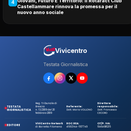
Giovani, Futuro E Territorio: Il Rotaract Club
4
Castellammare rinnova la promessa per il
nuovo anno sociale
Vivicentro
Testata Giornalistica
Reg. Tribunale di
Direttore
TESTATA
Brescia
Referente:
responsabile:
GIORNALISTICA
n. 13/2009 del 20
Dott. Mario VOLLONO
Dott. Francesco
febbraio 2009
CECORO
ViViCentro Network
ROC:
REA:
CF/P. IVA:
EDITORE
di Barretta Filomena
41663
NA-1107749
10464981215