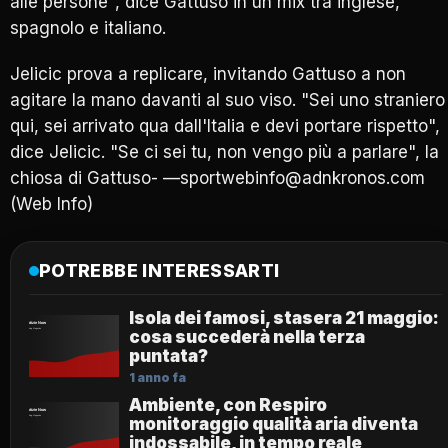
alle persone", dice Gattuso in un mix tra inglese,
spagnolo e italiano.
Jelicic prova a replicare, invitando Gattuso a non
agitare la mano davanti al suo viso. "Sei uno straniero
qui, sei arrivato qua dall'Italia e devi portare rispetto",
dice Jelicic. "Se ci sei tu, non vengo più a parlare", la
chiosa di Gattuso- —sportwebinfo@adnkronos.com
(Web Info)
POTREBBE INTERESSARTI
Isola dei famosi, stasera 21 maggio:
cosa succederà nella terza
puntata?
1 anno fa
Ambiente, con Respiro
monitoraggio qualità aria diventa
indossabile, in tempo reale