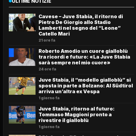
ULTIME NOTIZIE
Cavese – Juve Stabia, il ritorno di
Pietro De Giorgio allo Stadio
Lamberti nel segno del “Leone”
Catello Mari
21 ore fa
Roberto Amodio un cuore gialloblù
tra ricordi e futuro: «La Juve Stabia
sarà sempre nel mio cuore»
24 ore fa
Juve Stabia, il “modello gialloblù” si
sposta in parte a Bolzano: Al Südtirol
arriva un’altra ex Vespa
1 giorno fa
Juve Stabia, ritorno al futuro:
Tommaso Maggioni pronto a
rivestire il gialloblù
1 giorno fa