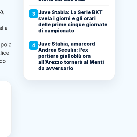
a,
Juve Stabia: La Serie BKT
3
svela i giorni e gli orari
delle prime cinque giornate
ella
di campionato
Juve Stabia, amarcord
ppola
4
Andrea Seculin: l’ex
lice
portiere gialloblù ora
rco
all’Arezzo tornerà al Menti
da avversario