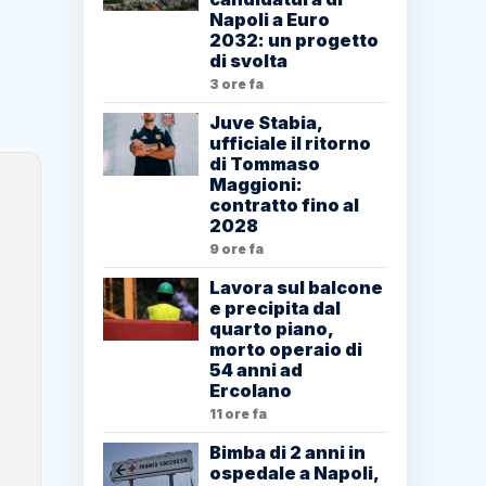
Napoli a Euro
2032: un progetto
di svolta
3 ore fa
Juve Stabia,
ufficiale il ritorno
di Tommaso
Maggioni:
contratto fino al
2028
9 ore fa
Lavora sul balcone
e precipita dal
quarto piano,
morto operaio di
54 anni ad
Ercolano
11 ore fa
Bimba di 2 anni in
ospedale a Napoli,