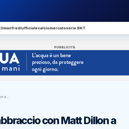
32
manfredi
ufficiale
calciomercato
serie BKT
PUBBLICITÀ
lon a…
abbraccio con Matt Dillon a