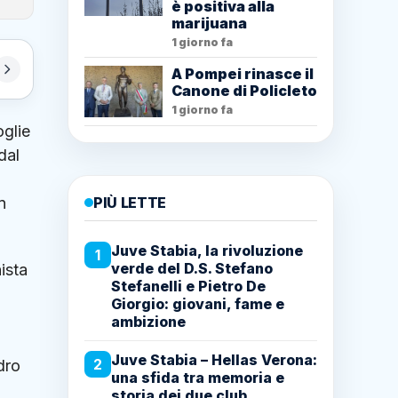
è positiva alla
marijuana
1 giorno fa
A Pompei rinasce il
Canone di Policleto
1 giorno fa
oglie
dal
n
PIÙ LETTE
Juve Stabia, la rivoluzione
1
verde del D.S. Stefano
ista
Stefanelli e Pietro De
Giorgio: giovani, fame e
ambizione
Juve Stabia – Hellas Verona:
2
dro
una sfida tra memoria e
storia dei due club