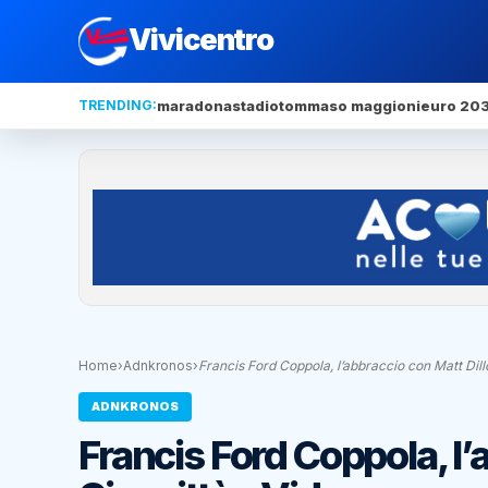
Vivicentro
TRENDING:
maradona
stadio
tommaso maggioni
euro 20
Home
›
Adnkronos
›
Francis Ford Coppola, l’abbraccio con Matt Dil
ADNKRONOS
Francis Ford Coppola, l’