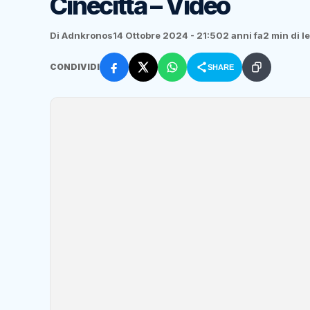
Cinecittà – Video
Di Adnkronos
14 Ottobre 2024 - 21:50
2 anni fa
2 min di l
CONDIVIDI
SHARE