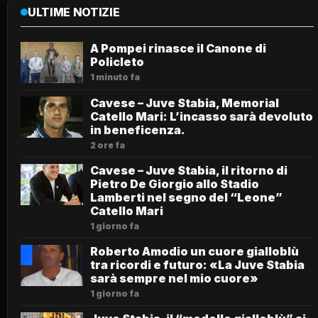
ULTIME NOTIZIE
A Pompei rinasce il Canone di
Policleto
1 minuto fa
Cavese – Juve Stabia, Memorial
Catello Mari: L’incasso sarà devoluto
in beneficenza.
2 ore fa
Cavese – Juve Stabia, il ritorno di
Pietro De Giorgio allo Stadio
Lamberti nel segno del “Leone”
Catello Mari
1 giorno fa
Roberto Amodio un cuore gialloblù
tra ricordi e futuro: «La Juve Stabia
sarà sempre nel mio cuore»
1 giorno fa