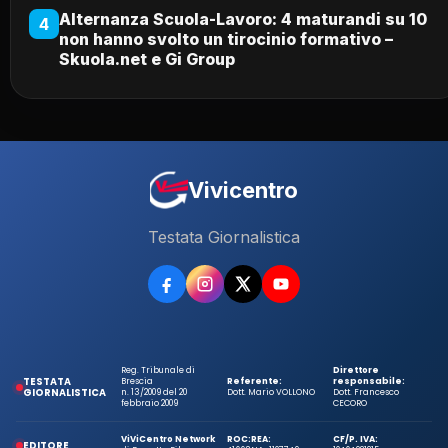
Alternanza Scuola-Lavoro: 4 maturandi su 10
4
non hanno svolto un tirocinio formativo –
Skuola.net e Gi Group
Vivicentro
Testata Giornalistica
Reg. Tribunale di
Direttore
TESTATA
Brescia
Referente:
responsabile:
GIORNALISTICA
n. 13/2009 del 20
Dott. Mario VOLLONO
Dott. Francesco
febbraio 2009
CECORO
ViViCentro Network
ROC:
REA:
CF/P. IVA:
EDITORE