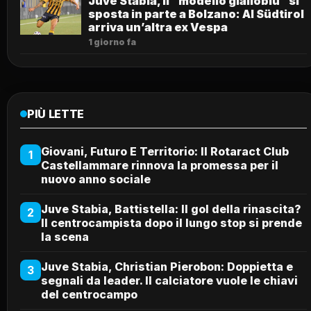
Juve Stabia, il “modello gialloblù” si
sposta in parte a Bolzano: Al Südtirol
arriva un’altra ex Vespa
1 giorno fa
PIÙ LETTE
Giovani, Futuro E Territorio: Il Rotaract Club
1
Castellammare rinnova la promessa per il
nuovo anno sociale
Juve Stabia, Battistella: Il gol della rinascita?
2
Il centrocampista dopo il lungo stop si prende
la scena
Juve Stabia, Christian Pierobon: Doppietta e
3
segnali da leader. Il calciatore vuole le chiavi
del centrocampo