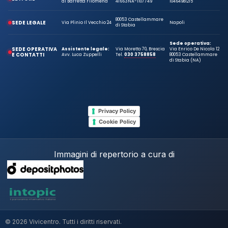
di Barretta Filomena
41663
NA-1107749
10464981215
80053 Castellammare
SEDE LEGALE
Via Plinio Il Vecchio 24
Napoli
di Stabia
Sede operativa:
SEDE OPERATIVA
Assistente legale:
Via Moretto 70, Brescia
Via Enrico De Nicola 12
E CONTATTI
Avv. Luca Zuppelli
Tel.
030 3758858
80053 Castellammare
di Stabia (NA)
Privacy Policy
Cookie Policy
Immagini di repertorio a cura di
© 2026 Vivicentro. Tutti i diritti riservati.