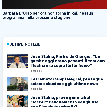
Barbara D’Urso per ora non torna in Rai, nessun
programma nella prossima stagione
ULTIME NOTIZIE
Juve Stabia, Pietro de Giorgio: “Le
gambe oggi erano pesanti. Il test con
l’Ischia era soprattutto fisico”
3 ore fa
Terremoto Campi Flegrei, prosegue
sciame sismico oggi: ultime news
7 ore fa
Juve Stabia, prove generali al
“Menti”: l’allenamento congiunto
con l’Ischia termina 5-1