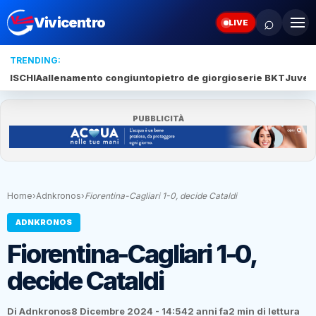
⌕
Vivicentro
LIVE
TRENDING:
ISCHIA
allenamento congiunto
pietro de giorgio
serie BKT
Juve 
PUBBLICITÀ
Home
›
Adnkronos
›
Fiorentina-Cagliari 1-0, decide Cataldi
ADNKRONOS
Fiorentina-Cagliari 1-0,
decide Cataldi
Di Adnkronos
8 Dicembre 2024 - 14:54
2 anni fa
2 min di lettura