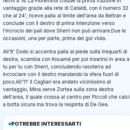
fermi a 14. La Fiorentina chiude la prima frazione in
vantaggio grazie alla rete di Cataldi, con il numero 32
che al 24', riceve palla al limite dell'area da Beltran e
conclude con il destro di prima intenzione verso
l'incrocio dei pali dove Sherri non può arrivare.Due le
occasioni, una per parte, prima del gol viola.
All'8' Dodo si accentra palla al piede sulla trequarti di
destra, scambia con Kouamé per poi inserirsi in area a
tu per tu con Sherri, concludendo rasoterra ad
incrociare con il destro mandando la sfera fuori di
poco.All'11' il Cagliari era andato vicinissimo al
vantaggio, Mina serve Zortea sulla zona destra
dell'area, il quale crossa al centro per Piccoli che calc
a botta sicura ma trova la respinta di De Gea.
POTREBBE INTERESSARTI