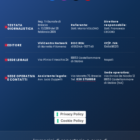
Reg. Tribunale di
Direttore
TESTATA
Brescia
Referente:
responsabile:
GIORNALISTICA
n. 13/2009 del 20
Dott. Mario VOLLONO
Dott. Francesco
febbraio 2009
CECORO
ViViCentro Network
ROC:
REA:
CF/P. IVA:
EDITORE
di Barretta Filomena
41663
NA-1107749
10464981215
80053 Castellammare
SEDE LEGALE
Via Plinio Il Vecchio 24
Napoli
di Stabia
Sede operativa:
SEDE OPERATIVA
Assistente legale:
Via Moretto 70, Brescia
Via Enrico De Nicola 12
E CONTATTI
Avv. Luca Zuppelli
Tel.
030 3758858
80053 Castellammare
di Stabia (NA)
Privacy Policy
Cookie Policy