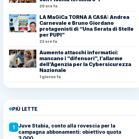
20 ore fa
LA MaGiCa TORNA A CASA: Andrea
Carnevale e Bruno Giordano
protagonisti di “Una Serata di Stelle
per PUPI”
22 ore fa
Aumento attacchi informatici:
mancano i “difensori”, l’allarme
dell’Agenzia per la Cybersicurezza
Nazionale
1 giorno fa
PIÙ LETTE
Juve Stabia, conto alla rovescia per la
1
campagna abbonamenti: obiettivo quota
3.000