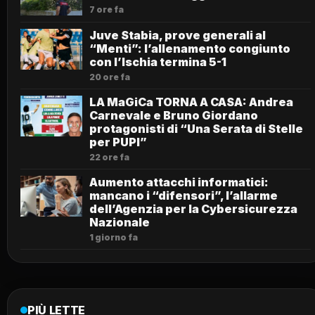
7 ore fa
Juve Stabia, prove generali al
“Menti”: l’allenamento congiunto
con l’Ischia termina 5-1
20 ore fa
LA MaGiCa TORNA A CASA: Andrea
Carnevale e Bruno Giordano
protagonisti di “Una Serata di Stelle
per PUPI”
22 ore fa
Aumento attacchi informatici:
mancano i “difensori”, l’allarme
dell’Agenzia per la Cybersicurezza
Nazionale
1 giorno fa
PIÙ LETTE