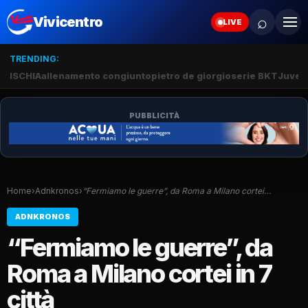
⌕
Vivicentro
LIVE
TRENDING:
ISCHIA
allenamento congiunto
pietro de giorgio
serie BKT
Juve 
PUBBLICITÀ
Home
›
Adnkronos
›
“Fermiamo le guerre”, da Roma a Milano cortei…
ADNKRONOS
“Fermiamo le guerre”, da
Roma a Milano cortei in 7
città