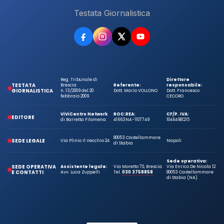
Testata Giornalistica
Reg. Tribunale di
Direttore
TESTATA
Brescia
Referente:
responsabile:
GIORNALISTICA
n. 13/2009 del 20
Dott. Mario VOLLONO
Dott. Francesco
febbraio 2009
CECORO
ViViCentro Network
ROC:
REA:
CF/P. IVA:
EDITORE
di Barretta Filomena
41663
NA-1107749
10464981215
80053 Castellammare
SEDE LEGALE
Via Plinio Il Vecchio 24
Napoli
di Stabia
Sede operativa:
SEDE OPERATIVA
Assistente legale:
Via Moretto 70, Brescia
Via Enrico De Nicola 12
E CONTATTI
Avv. Luca Zuppelli
Tel.
030 3758858
80053 Castellammare
di Stabia (NA)