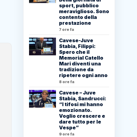
sport, pubblico
meraviglioso. Sono
contento della
prestazione
7 ore fa
Cavese-Juve
Stabia, Filippi:
Spero che il
Memorial Catello
Mari diventi una
tradizione da
ripetere ogni anno
8 ore fa
Cavese – Juve
Stabia, Sandrucci:
“I tifosi mi hanno
emozionato.
Voglio crescere e
dare tutto per le
Vespe”
9 ore fa