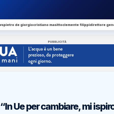
ws
pietro de giorgio
cristiano masitto
clemente filippi
direttore gen
PUBBLICITÀ
“In Ue per cambiare, mi ispiro