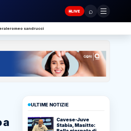
⌕
LIVE
erale
romeo sandrucci
ULTIME NOTIZIE
 a
Cavese-Juve
Stabia, Masitto:
Bella giornata di