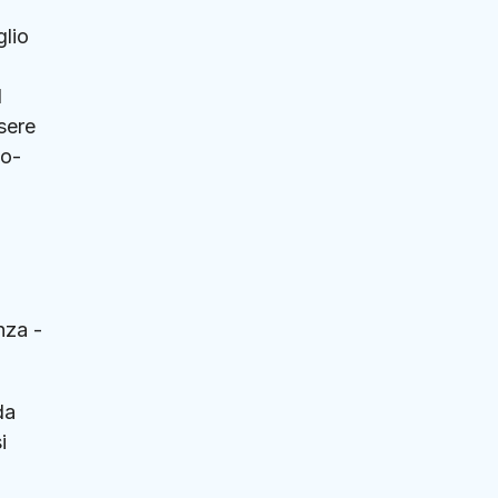
glio
l
sere
so-
nza -
da
i