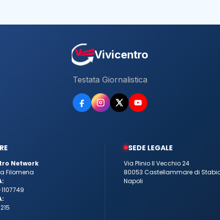
Vivicentro
Testata Giornalistica
RE
SEDE LEGALE
tro Network
Via Plinio Il Vecchio 24
tta Filomena
80053 Castellammare di Stabi
A:
Napoli
-1107749
A:
215