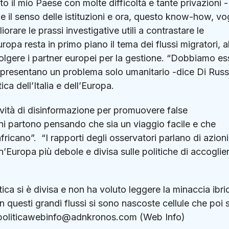
o il mio Paese con molte difficoltà e tante privazioni -
o e il senso delle istituzioni e ora, questo know-how, vo
orare le prassi investigative utili a contrastare le
uropa resta in primo piano il tema dei flussi migratori, a
volgere i partner europei per la gestione. “Dobbiamo es
rappresentano un problema solo umanitario -dice Di Rus
a dell’Italia e dell’Europa.
ività di disinformazione per promuovere false
ani partono pensando che sia un viaggio facile e che
fricano”. “I rapporti degli osservatori parlano di azioni
Europa più debole e divisa sulle politiche di accoglie
itica si è divisa e non ha voluto leggere la minaccia ibri
 in questi grandi flussi si sono nascoste cellule che poi s
 —politicawebinfo@adnkronos.com (Web Info)