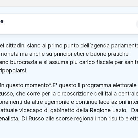
le
i cittadini siano al primo punto dell’agenda parlament
moneta ma anche su principi etici e buone pratiche
o burocrazia e si assuma più carico fiscale per sanit
ripopolarsi.
to in questo momento”.E’ questo il programma elettorale
usso, che corre per la circoscrizione dell’Italia central
onamenti da altre egemonie e continue lacerazioni inte
 attuale vicecapo di gabinetto della Regione Lazio. D
nalista, Di Russo alle scorse regionali non risultò elett