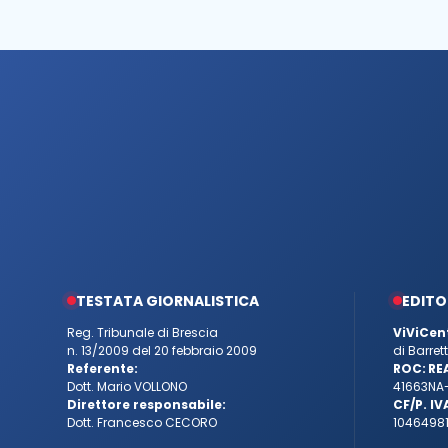
TESTATA GIORNALISTICA
EDITO
Reg. Tribunale di Brescia
ViViCen
n. 13/2009 del 20 febbraio 2009
di Barre
Referente:
ROC:
RE
Dott. Mario VOLLONO
41663
NA
Direttore responsabile:
CF/P. IV
Dott. Francesco CECORO
10464981