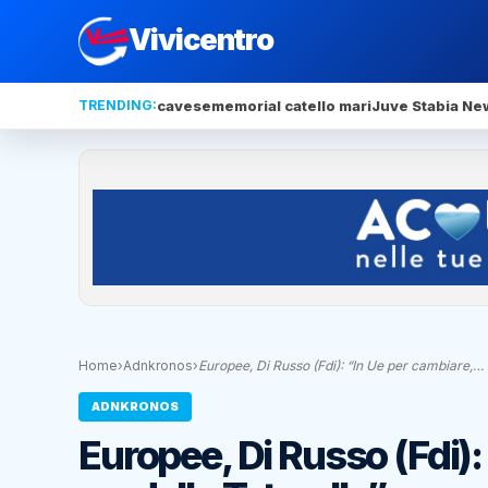
Vivicentro
TRENDING:
cavese
memorial catello mari
Juve Stabia Ne
Home
›
Adnkronos
›
Europee, Di Russo (Fdi): “In Ue per cambiare,…
ADNKRONOS
Europee, Di Russo (Fdi): 