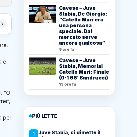
Cavese – Juve
Stabia, De Giorgio:
“Catello Mari era
una persona
speciale. Dal
mercato serve
ancora qualcosa”
are,
9 ore fa
Cavese – Juve
à e
Stabia, Memorial
Catello Mari: Finale
(0-1 66′ Sandrucci)
13 ore fa
e. “O
rne”,
a
PIÙ LETTE
a per
Juve Stabia, si dimette il
1