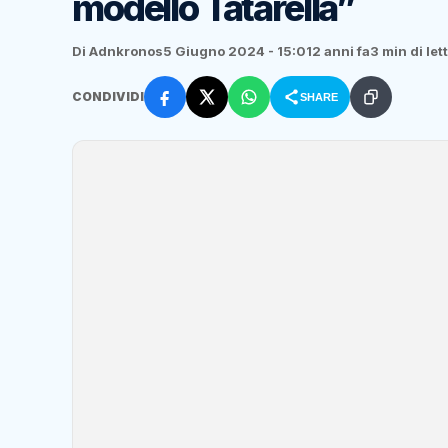
modello Tatarella”
Di Adnkronos
5 Giugno 2024 - 15:01
2 anni fa
3 min di let
CONDIVIDI
SHARE