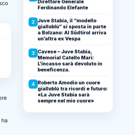
Direttore Generale
osco
Ferdinando Elefante
Juve Stabia, il “modello
2
gialloblù” si sposta in parte
a Bolzano: Al Südtirol arriva
un’altra ex Vespa
Cavese – Juve Stabia,
3
Memorial Catello Mari:
L’incasso sarà devoluto in
beneficenza.
Roberto Amodio un cuore
4
gialloblù tra ricordi e futuro:
«La Juve Stabia sarà
pre
sempre nel mio cuore»
e ha