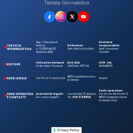
Testata Giornalistica
Reg. Tribunale di
Direttore
TESTATA
Brescia
Referente:
responsabile:
GIORNALISTICA
n. 13/2009 del 20
Dott. Mario VOLLONO
Dott. Francesco
febbraio 2009
CECORO
ViViCentro Network
ROC:
REA:
CF/P. IVA:
EDITORE
di Barretta Filomena
41663
NA-1107749
10464981215
80053 Castellammare
SEDE LEGALE
Via Plinio Il Vecchio 24
Napoli
di Stabia
Sede operativa:
SEDE OPERATIVA
Assistente legale:
Via Moretto 70, Brescia
Via Enrico De Nicola 12
E CONTATTI
Avv. Luca Zuppelli
Tel.
030 3758858
80053 Castellammare
di Stabia (NA)
Privacy Policy