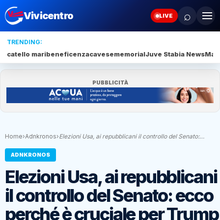
⌕
Vivicentro
LIVE
TRENDING:
catello mari
beneficenza
cavese
memorial
Juve Stabia News
Mari
PUBBLICITÀ
Home
›
Adnkronos
›
Elezioni Usa, ai repubblicani il controllo del Senato:…
ADNKRONOS
Elezioni Usa, ai repubblicani
il controllo del Senato: ecco
perché è cruciale per Trump