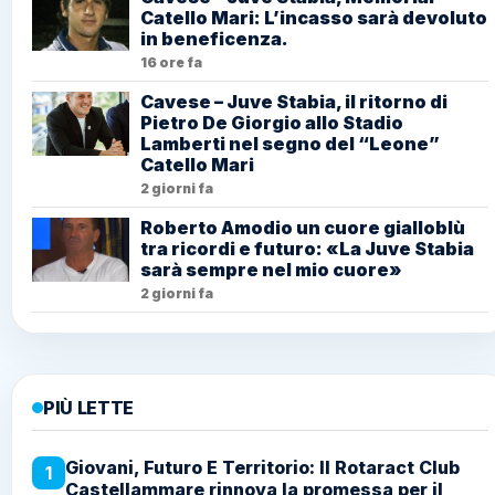
Catello Mari: L’incasso sarà devoluto
in beneficenza.
16 ore fa
Cavese – Juve Stabia, il ritorno di
Pietro De Giorgio allo Stadio
Lamberti nel segno del “Leone”
Catello Mari
2 giorni fa
Roberto Amodio un cuore gialloblù
tra ricordi e futuro: «La Juve Stabia
sarà sempre nel mio cuore»
2 giorni fa
PIÙ LETTE
Giovani, Futuro E Territorio: Il Rotaract Club
1
Castellammare rinnova la promessa per il