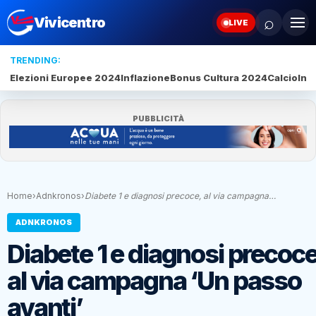
⌕
Vivicentro
LIVE
TRENDING:
Elezioni Europee 2024
Inflazione
Bonus Cultura 2024
Calcio
Inte
PUBBLICITÀ
Home
›
Adnkronos
›
Diabete 1 e diagnosi precoce, al via campagna…
ADNKRONOS
Diabete 1 e diagnosi precoce
al via campagna ‘Un passo
avanti’