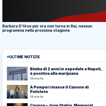
Barbara D’Urso per ora non torna in Rai, nessun
programma nella prossima stagione
ULTIME NOTIZIE
Bimba di 2 anni in ospedale a Napoli,
è positiva alla marijuana
13 ore fa
A Pompei rinasce il Canone di
Policleto
13 ore fa
Cavese – Juve Stabia, Memorial