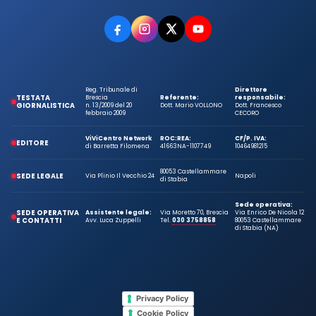
Reg. Tribunale di
Direttore
TESTATA
Brescia
Referente:
responsabile:
GIORNALISTICA
n. 13/2009 del 20
Dott. Mario VOLLONO
Dott. Francesco
febbraio 2009
CECORO
ViViCentro Network
ROC:
REA:
CF/P. IVA:
EDITORE
di Barretta Filomena
41663
NA-1107749
10464981215
80053 Castellammare
SEDE LEGALE
Via Plinio Il Vecchio 24
Napoli
di Stabia
Sede operativa:
SEDE OPERATIVA
Assistente legale:
Via Moretto 70, Brescia
Via Enrico De Nicola 12
E CONTATTI
Avv. Luca Zuppelli
Tel.
030 3758858
80053 Castellammare
di Stabia (NA)
Privacy Policy
Cookie Policy