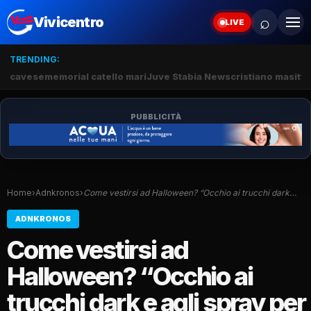
⌕
Vivicentro
LIVE
TRENDING:
cavese
memorial catello mari
Juve Stabia News
cristiano masitto
PUBBLICITÀ
Home
›
Adnkronos
›
Come vestirsi ad Halloween? “Occhio ai trucchi dark…
ADNKRONOS
Come vestirsi ad
Halloween? “Occhio ai
trucchi dark e agli spray per