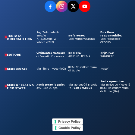
Reg. Tribunale di
Direttore
TESTATA
Brescia
Referente:
responsabile:
GIORNALISTICA
n. 13/2009 del 20
Dott. Mario VOLLONO
Dott. Francesco
febbraio 2009
CECORO
ViViCentro Network
ROC:
REA:
CF/P. IVA:
EDITORE
di Barretta Filomena
41663
NA-1107749
10464981215
80053 Castellammare
SEDE LEGALE
Via Plinio Il Vecchio 24
Napoli
di Stabia
Sede operativa:
SEDE OPERATIVA
Assistente legale:
Via Moretto 70, Brescia
Via Enrico De Nicola 12
E CONTATTI
Avv. Luca Zuppelli
Tel.
030 3758858
80053 Castellammare
di Stabia (NA)
Privacy Policy
Cookie Policy