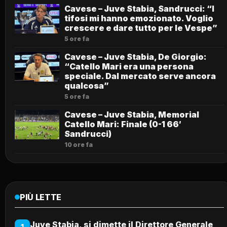
Cavese – Juve Stabia, Sandrucci: “I
tifosi mi hanno emozionato. Voglio
crescere e dare tutto per le Vespe”
5 ore fa
Cavese – Juve Stabia, De Giorgio:
“Catello Mari era una persona
speciale. Dal mercato serve ancora
qualcosa”
5 ore fa
Cavese – Juve Stabia, Memorial
Catello Mari: Finale (0-1 66′
Sandrucci)
10 ore fa
PIÙ LETTE
Juve Stabia, si dimette il Direttore Generale
1