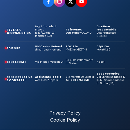
Reg. Tribunale di
Direttore
TESTATA
Brescia
Referente:
responsabile:
GIORNALISTICA
n. 13/2009 del 20
Dott. Mario VOLLONO
Dott. Francesco
febbraio 2009
CECORO
ViViCentro Network
ROC:
REA:
CF/P. IVA:
EDITORE
di Barretta Filomena
41663
NA-1107749
10464981215
80053 Castellammare
SEDE LEGALE
Via Plinio Il Vecchio 24
Napoli
di Stabia
Sede operativa:
SEDE OPERATIVA
Assistente legale:
Via Moretto 70, Brescia
Via Enrico De Nicola 12
E CONTATTI
Avv. Luca Zuppelli
Tel.
030 3758858
80053 Castellammare
di Stabia (NA)
Privacy Policy
Cookie Policy