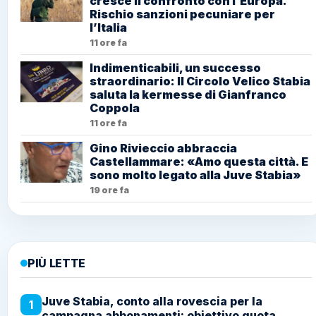
cresce il confronto con l’Europa.
Rischio sanzioni pecuniare per
l’Italia
11 ore fa
Indimenticabili, un successo
straordinario: Il Circolo Velico Stabia
saluta la kermesse di Gianfranco
Coppola
11 ore fa
Gino Rivieccio abbraccia
Castellammare: «Amo questa città. E
sono molto legato alla Juve Stabia»
19 ore fa
PIÙ LETTE
Juve Stabia, conto alla rovescia per la
1
campagna abbonamenti: obiettivo quota