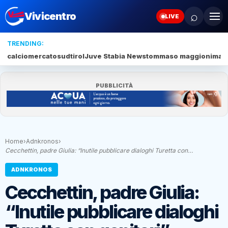
⌕
Vivicentro
LIVE
TRENDING:
calciomercato
sudtirol
Juve Stabia News
tommaso maggioni
matt
PUBBLICITÀ
Home
›
Adnkronos
›
Cecchettin, padre Giulia: “Inutile pubblicare dialoghi Turetta con…
ADNKRONOS
Cecchettin, padre Giulia:
“Inutile pubblicare dialoghi