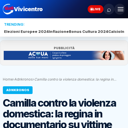
⌕
Vivicentro
LIVE
TRENDING:
Elezioni Europee 2024
Inflazione
Bonus Cultura 2024
Calcio
Inte
PUBBLICITÀ
Home
›
Adnkronos
›
Camilla contro la violenza domestica: la regina in…
ADNKRONOS
Camilla contro la violenza
domestica: la regina in
documentario su vittime