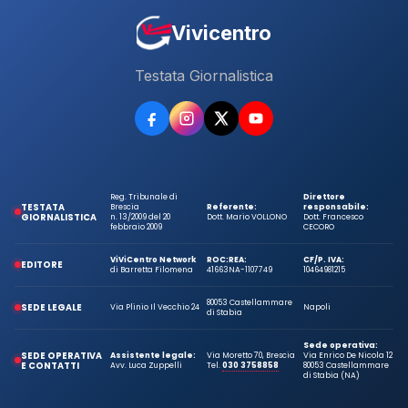
Vivicentro
Testata Giornalistica
Reg. Tribunale di
Direttore
TESTATA
Brescia
Referente:
responsabile:
GIORNALISTICA
n. 13/2009 del 20
Dott. Mario VOLLONO
Dott. Francesco
febbraio 2009
CECORO
ViViCentro Network
ROC:
REA:
CF/P. IVA:
EDITORE
di Barretta Filomena
41663
NA-1107749
10464981215
80053 Castellammare
SEDE LEGALE
Via Plinio Il Vecchio 24
Napoli
di Stabia
Sede operativa:
SEDE OPERATIVA
Assistente legale:
Via Moretto 70, Brescia
Via Enrico De Nicola 12
E CONTATTI
Avv. Luca Zuppelli
Tel.
030 3758858
80053 Castellammare
di Stabia (NA)