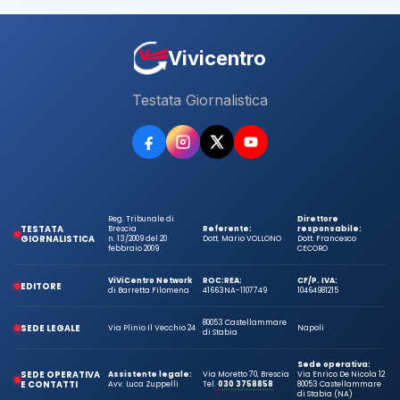
Vivicentro
Testata Giornalistica
Reg. Tribunale di
Direttore
TESTATA
Brescia
Referente:
responsabile:
GIORNALISTICA
n. 13/2009 del 20
Dott. Mario VOLLONO
Dott. Francesco
febbraio 2009
CECORO
ViViCentro Network
ROC:
REA:
CF/P. IVA:
EDITORE
di Barretta Filomena
41663
NA-1107749
10464981215
80053 Castellammare
SEDE LEGALE
Via Plinio Il Vecchio 24
Napoli
di Stabia
Sede operativa:
SEDE OPERATIVA
Assistente legale:
Via Moretto 70, Brescia
Via Enrico De Nicola 12
E CONTATTI
Avv. Luca Zuppelli
Tel.
030 3758858
80053 Castellammare
di Stabia (NA)