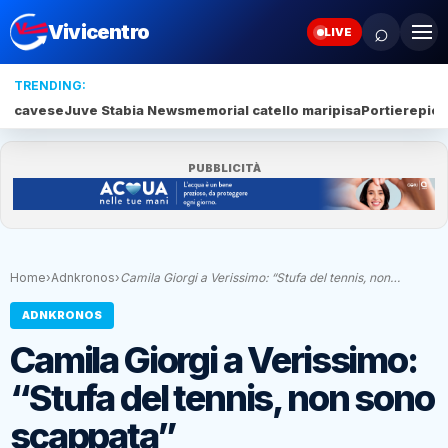
⌕
Vivicentro
LIVE
TRENDING:
cavese
Juve Stabia News
memorial catello mari
pisa
Portiere
piet
PUBBLICITÀ
Home
›
Adnkronos
›
Camila Giorgi a Verissimo: “Stufa del tennis, non…
ADNKRONOS
Camila Giorgi a Verissimo:
“Stufa del tennis, non sono
scappata”