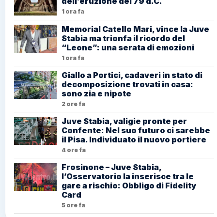
dell’eruzione del 79 d.C.
1 ora fa
Memorial Catello Mari, vince la Juve
Stabia ma trionfa il ricordo del
“Leone”: una serata di emozioni
1 ora fa
Giallo a Portici, cadaveri in stato di
decomposizione trovati in casa:
sono zia e nipote
2 ore fa
Juve Stabia, valigie pronte per
Confente: Nel suo futuro ci sarebbe
il Pisa. Individuato il nuovo portiere
4 ore fa
Frosinone – Juve Stabia,
l’Osservatorio la inserisce tra le
gare a rischio: Obbligo di Fidelity
Card
5 ore fa