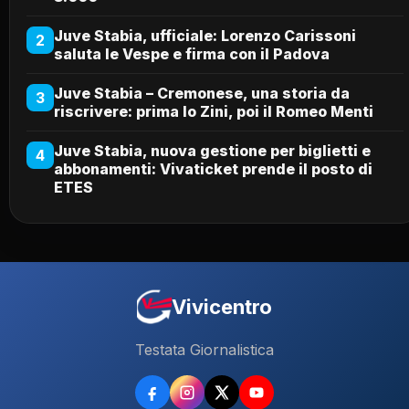
Juve Stabia, ufficiale: Lorenzo Carissoni
2
saluta le Vespe e firma con il Padova
Juve Stabia – Cremonese, una storia da
3
riscrivere: prima lo Zini, poi il Romeo Menti
Juve Stabia, nuova gestione per biglietti e
4
abbonamenti: Vivaticket prende il posto di
ETES
Vivicentro
Testata Giornalistica