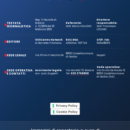
Reg. Tribunale di
Direttore
TESTATA
Brescia
Referente:
responsabile:
GIORNALISTICA
n. 13/2009 del 20
Dott. Mario VOLLONO
Dott. Francesco
febbraio 2009
CECORO
ViViCentro Network
ROC:
REA:
CF/P. IVA:
EDITORE
di Barretta Filomena
41663
NA-1107749
10464981215
80053 Castellammare
SEDE LEGALE
Via Plinio Il Vecchio 24
Napoli
di Stabia
Sede operativa:
SEDE OPERATIVA
Assistente legale:
Via Moretto 70, Brescia
Via Enrico De Nicola 12
E CONTATTI
Avv. Luca Zuppelli
Tel.
030 3758858
80053 Castellammare
di Stabia (NA)
Privacy Policy
Cookie Policy