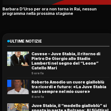
Barbara D’Urso per ora non torna in Rai, nessun
programma nella prossima stagione
ULTIME NOTIZIE
Cavese – Juve Stabia, il ritorno di
Pietro De Giorgio allo Stadio
Lamberti nel segno del “Leone”
Catello Mari
5 ore fa
Roberto Amodio un cuore gialloblù
tra ricordi e futuro: «La Juve Stabia
sarà sempre nel mio cuore»
8 ore fa
Juve Stabia, il “modello gialloblù” si
sposta in parte a Bolzano: Al Südtirol