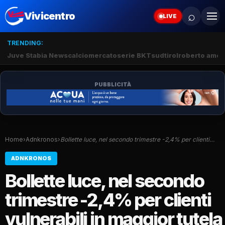
⌕
Vivicentro
LIVE
TRENDING:
Juve Stabia News
calciomercato
serie BKT
sudtirol
roberto amod
PUBBLICITÀ
Home
›
Adnkronos
›
Bollette luce, nel secondo trimestre -2,4% per clienti…
ADNKRONOS
Bollette luce, nel secondo
trimestre -2,4% per clienti
vulnerabili in maggior tutela