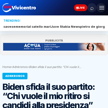
⌕
Vivicentro
LIVE
TRENDING:
cavese
memorial catello mari
Juve Stabia News
pietro de giorgio
PUBBLICITÀ
Home
›
Adnkronos
›
Biden sfida il suo partito: “Chi vuole il…
ADNKRONOS
Biden sfida il suo partito:
“Chi vuole il mio ritiro si
candidi alla presidenza”