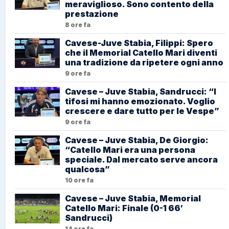
meraviglioso. Sono contento della
prestazione
8 ore fa
Cavese-Juve Stabia, Filippi: Spero
che il Memorial Catello Mari diventi
una tradizione da ripetere ogni anno
9 ore fa
Cavese – Juve Stabia, Sandrucci: “I
tifosi mi hanno emozionato. Voglio
crescere e dare tutto per le Vespe”
9 ore fa
Cavese – Juve Stabia, De Giorgio:
“Catello Mari era una persona
speciale. Dal mercato serve ancora
qualcosa”
10 ore fa
Cavese – Juve Stabia, Memorial
Catello Mari: Finale (0-1 66′
Sandrucci)
14 ore fa