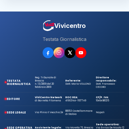
Vivicentro
Testata Giornalistica
Reg. Tribunale di
Direttore
TESTATA
Brescia
Referente:
responsabile:
GIORNALISTICA
n. 13/2009 del 20
Dott. Mario VOLLONO
Dott. Francesco
febbraio 2009
CECORO
ViViCentro Network
ROC:
REA:
CF/P. IVA:
EDITORE
di Barretta Filomena
41663
NA-1107749
10464981215
80053 Castellammare
SEDE LEGALE
Via Plinio Il Vecchio 24
Napoli
di Stabia
Sede operativa:
SEDE OPERATIVA
Assistente legale:
Via Moretto 70, Brescia
Via Enrico De Nicola 12