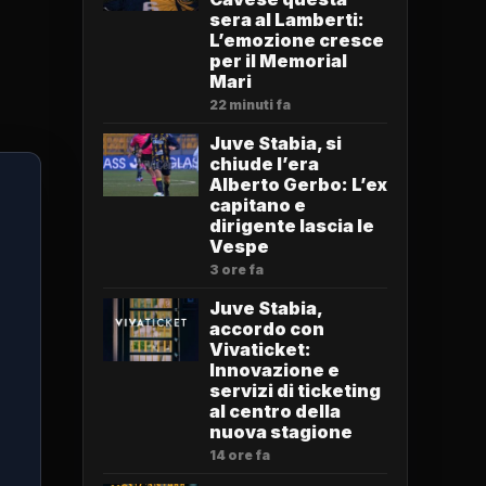
sera al Lamberti:
L’emozione cresce
per il Memorial
Mari
22 minuti fa
Juve Stabia, si
chiude l’era
Alberto Gerbo: L’ex
capitano e
dirigente lascia le
Vespe
3 ore fa
Juve Stabia,
accordo con
Vivaticket:
Innovazione e
servizi di ticketing
al centro della
nuova stagione
14 ore fa