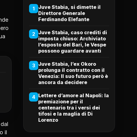
Juve Stabia, si dimette il
1
Direttore Generale
Ferdinando Elefante
ande
bero
Juve Stabia, caso crediti di
2
sua
imposta chiuso: Archiviato
l’esposto del Bari, le Vespe
possono guardare avanti
Juve Stabia, l’ex Okoro
3
prolunga il contratto con il
Venezia: Il suo futuro però è
ancora da decidere
Lettere d’amore al Napoli: la
4
premiazione per il
centenario tra i versi dei
tifosi e la maglia di Di
Lorenzo
 dal
 il