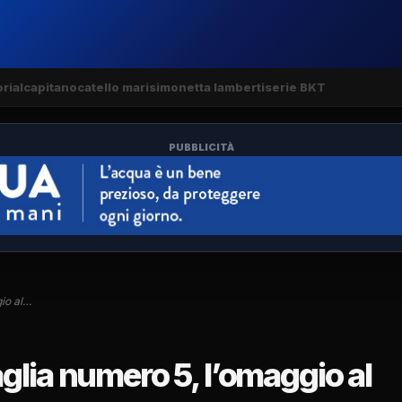
rial
capitano
catello mari
simonetta lamberti
serie BKT
PUBBLICITÀ
io al…
glia numero 5, l’omaggio al