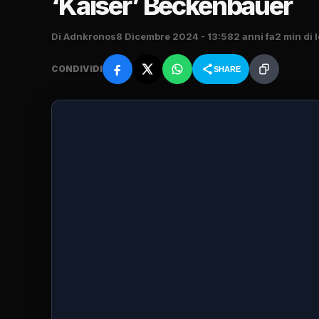
‘Kaiser’ Beckenbauer
Di Adnkronos
8 Dicembre 2024 - 13:58
2 anni fa
2 min di 
CONDIVIDI
SHARE