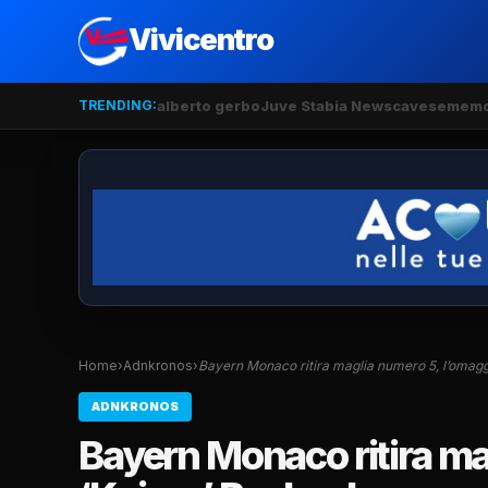
Vivicentro
TRENDING:
alberto gerbo
Juve Stabia News
cavese
memo
Home
›
Adnkronos
›
Bayern Monaco ritira maglia numero 5, l’omagg
ADNKRONOS
Bayern Monaco ritira ma