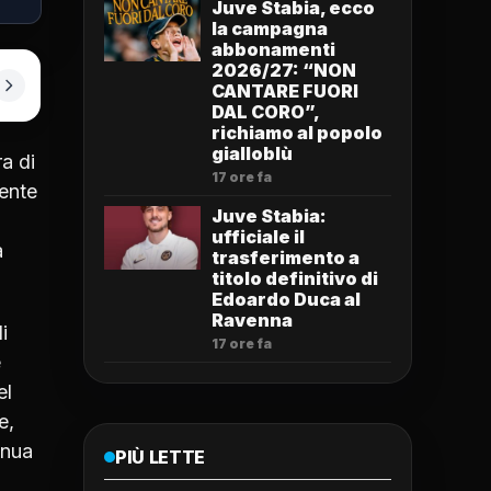
Juve Stabia, ecco
la campagna
abbonamenti
2026/27: “NON
CANTARE FUORI
DAL CORO”,
richiamo al popolo
gialloblù
a di
17 ore fa
dente
Juve Stabia:
ufficiale il
à
trasferimento a
titolo definitivo di
Edoardo Duca al
Ravenna
i
17 ore fa
e
el
e,
inua
PIÙ LETTE