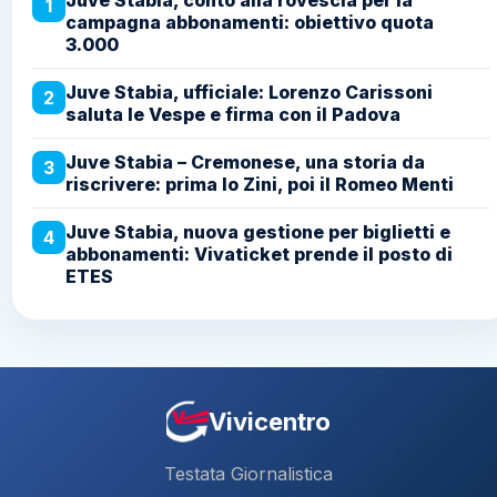
Juve Stabia, conto alla rovescia per la
1
campagna abbonamenti: obiettivo quota
3.000
Juve Stabia, ufficiale: Lorenzo Carissoni
2
saluta le Vespe e firma con il Padova
Juve Stabia – Cremonese, una storia da
3
riscrivere: prima lo Zini, poi il Romeo Menti
Juve Stabia, nuova gestione per biglietti e
4
abbonamenti: Vivaticket prende il posto di
ETES
Vivicentro
Testata Giornalistica