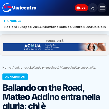
⌕
Vivicentro
LIVE
TRENDING:
Elezioni Europee 2024
Inflazione
Bonus Cultura 2024
Calcio
Inte
PUBBLICITÀ
Home
›
Adnkronos
›
Ballando on the Road, Matteo Addino entra nella…
ADNKRONOS
Ballando on the Road,
Matteo Addino entra nella
giuria: chi è