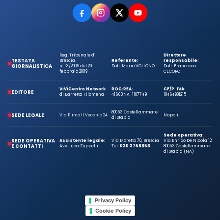
Reg. Tribunale di
Direttore
TESTATA
Brescia
Referente:
responsabile:
GIORNALISTICA
n. 13/2009 del 20
Dott. Mario VOLLONO
Dott. Francesco
febbraio 2009
CECORO
ViViCentro Network
ROC:
REA:
CF/P. IVA:
EDITORE
di Barretta Filomena
41663
NA-1107749
10464981215
80053 Castellammare
SEDE LEGALE
Via Plinio Il Vecchio 24
Napoli
di Stabia
Sede operativa:
SEDE OPERATIVA
Assistente legale:
Via Moretto 70, Brescia
Via Enrico De Nicola 12
E CONTATTI
Avv. Luca Zuppelli
Tel.
030 3758858
80053 Castellammare
di Stabia (NA)
Privacy Policy
Cookie Policy