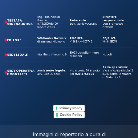
Reg. Tribunale di
Direttore
TESTATA
Brescia
Referente:
responsabile:
GIORNALISTICA
n. 13/2009 del 20
Dott. Mario VOLLONO
Dott. Francesco
febbraio 2009
CECORO
ViViCentro Network
ROC:
REA:
CF/P. IVA:
EDITORE
di Barretta Filomena
41663
NA-1107749
10464981215
80053 Castellammare
SEDE LEGALE
Via Plinio Il Vecchio 24
Napoli
di Stabia
Sede operativa:
SEDE OPERATIVA
Assistente legale:
Via Moretto 70, Brescia
Via Enrico De Nicola 12
E CONTATTI
Avv. Luca Zuppelli
Tel.
030 3758858
80053 Castellammare
di Stabia (NA)
Privacy Policy
Cookie Policy
Immagini di repertorio a cura di