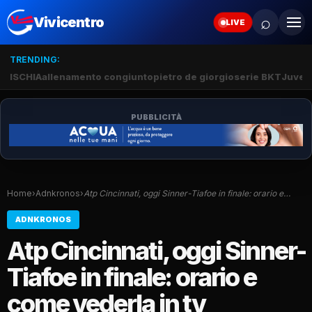
⌕
Vivicentro
LIVE
TRENDING:
ISCHIA
allenamento congiunto
pietro de giorgio
serie BKT
Juve 
PUBBLICITÀ
Home
›
Adnkronos
›
Atp Cincinnati, oggi Sinner-Tiafoe in finale: orario e…
ADNKRONOS
Atp Cincinnati, oggi Sinner-
Tiafoe in finale: orario e
come vederla in tv