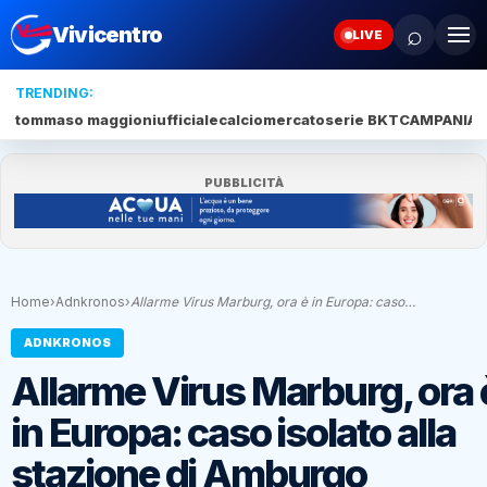
⌕
Vivicentro
LIVE
TRENDING:
tommaso maggioni
ufficiale
calciomercato
serie BKT
CAMPANIA
J
PUBBLICITÀ
Home
›
Adnkronos
›
Allarme Virus Marburg, ora è in Europa: caso…
ADNKRONOS
Allarme Virus Marburg, ora 
in Europa: caso isolato alla
stazione di Amburgo