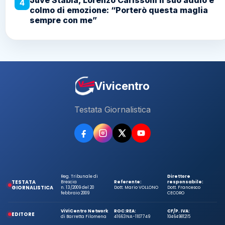
Juve Stabia, Lorenzo Carissoni il suo addio è
4
colmo di emozione: “Porterò questa maglia
sempre con me”
Vivicentro
Testata Giornalistica
Reg. Tribunale di
Direttore
TESTATA
Brescia
Referente:
responsabile:
GIORNALISTICA
n. 13/2009 del 20
Dott. Mario VOLLONO
Dott. Francesco
febbraio 2009
CECORO
ViViCentro Network
ROC:
REA:
CF/P. IVA:
EDITORE
di Barretta Filomena
41663
NA-1107749
10464981215