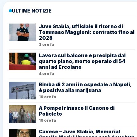
ULTIME NOTIZIE
Juve Stabia, ufficiale il ritorno di
Tommaso Maggioni: contratto fino al
2028
3 ore fa
Lavora sul balcone e precipita dal
quarto piano, morto operaio di 54
anni ad Ercolano
4 ore fa
Bimba di 2 anni in ospedale a Napoli,
è positiva alla marijuana
19 ore fa
A Pompei rinasce il Canone di
Policleto
19 ore fa
Cavese – Juve Stabia, Memorial