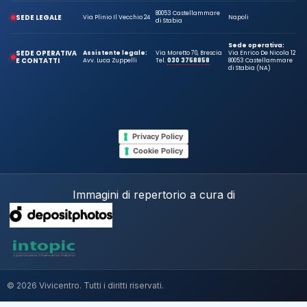
80053 Castellammare
SEDE LEGALE
Via Plinio Il Vecchio 24
Napoli
di Stabia
Sede operativa:
SEDE OPERATIVA
Assistente legale:
Via Moretto 70, Brescia
Via Enrico De Nicola 12
E CONTATTI
Avv. Luca Zuppelli
Tel.
030 3758858
80053 Castellammare
di Stabia (NA)
Privacy Policy
Cookie Policy
Immagini di repertorio a cura di
© 2026 Vivicentro. Tutti i diritti riservati.