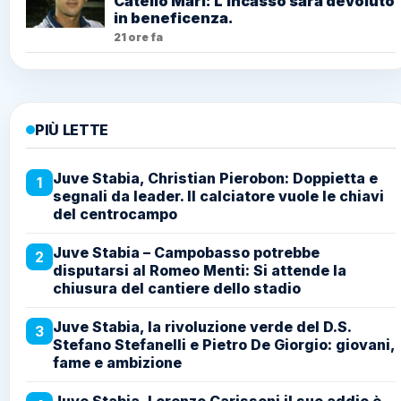
Catello Mari: L’incasso sarà devoluto
in beneficenza.
21 ore fa
PIÙ LETTE
Juve Stabia, Christian Pierobon: Doppietta e
1
segnali da leader. Il calciatore vuole le chiavi
del centrocampo
Juve Stabia – Campobasso potrebbe
2
disputarsi al Romeo Menti: Si attende la
chiusura del cantiere dello stadio
Juve Stabia, la rivoluzione verde del D.S.
3
Stefano Stefanelli e Pietro De Giorgio: giovani,
fame e ambizione