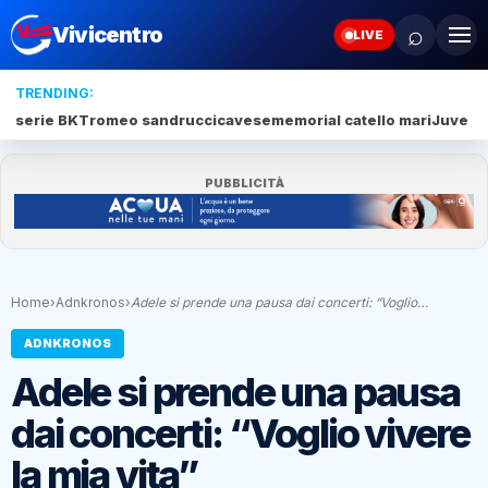
⌕
Vivicentro
LIVE
TRENDING:
serie BKT
romeo sandrucci
cavese
memorial catello mari
Juve S
PUBBLICITÀ
Home
›
Adnkronos
›
Adele si prende una pausa dai concerti: “Voglio…
ADNKRONOS
Adele si prende una pausa
dai concerti: “Voglio vivere
la mia vita”