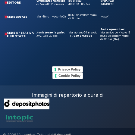
ViViCentro Network
ROC:
REA:
CF/P. IVA:
EDITORE
di Barretta Filomena
41663
NA-1107749
10464981215
80053 Castellammare
SEDE LEGALE
Via Plinio Il Vecchio 24
Napoli
di Stabia
Sede operativa:
SEDE OPERATIVA
Assistente legale:
Via Moretto 70, Brescia
Via Enrico De Nicola 12
E CONTATTI
Avv. Luca Zuppelli
Tel.
030 3758858
80053 Castellammare
di Stabia (NA)
Privacy Policy
Cookie Policy
Immagini di repertorio a cura di
© 2026 Vivicentro. Tutti i diritti riservati.