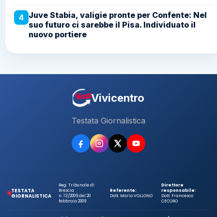
Juve Stabia, valigie pronte per Confente: Nel
4
suo futuro ci sarebbe il Pisa. Individuato il
nuovo portiere
Vivicentro
Testata Giornalistica
Reg. Tribunale di
Direttore
TESTATA
Brescia
Referente:
responsabile:
GIORNALISTICA
n. 13/2009 del 20
Dott. Mario VOLLONO
Dott. Francesco
febbraio 2009
CECORO