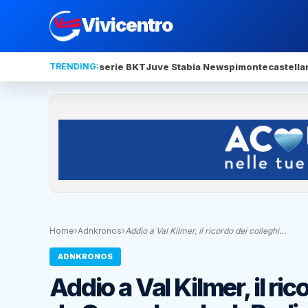
Vivicentro
TRENDING:
serie BKT
Juve Stabia News
pimonte
castella
Home
›
Adnkronos
›
Addio a Val Kilmer, il ricordo dei colleghi…
ADNKRONOS
Addio a Val Kilmer, il ri