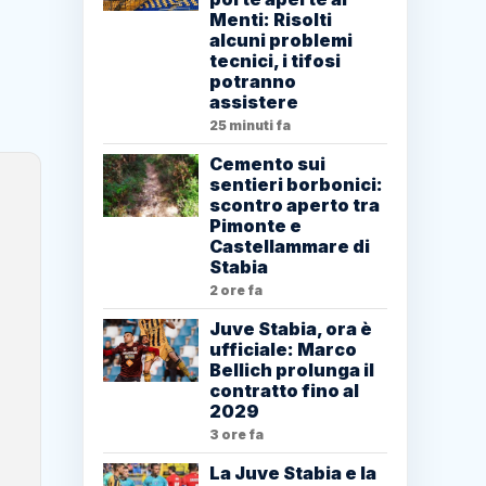
Menti: Risolti
alcuni problemi
tecnici, i tifosi
potranno
assistere
25 minuti fa
Cemento sui
sentieri borbonici:
scontro aperto tra
Pimonte e
Castellammare di
Stabia
2 ore fa
Juve Stabia, ora è
ufficiale: Marco
Bellich prolunga il
contratto fino al
2029
3 ore fa
La Juve Stabia e la