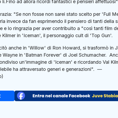
lì.Fino ad allora ricordi fantastici e pensieri affettuosi"
zia: "Se non fosse non sarei stato scelto per 'Full Me
rla invece da fan esprimendo il pensiero di tanti della 
 e lo ringrazia per aver contribuito a "così tanti film de
 Kilmer in 'Iceman', il personaggio cult di 'Top Gun'.
recitò anche in 'Willow' di Ron Howard, si trasformò in 
uce Wayne in 'Batman Forever' di Joel Schumacher. An
 condiviso un'immagine di 'Iceman' e ricordando Val Kil
lebile ha attraversato generi e generazioni". —
o)