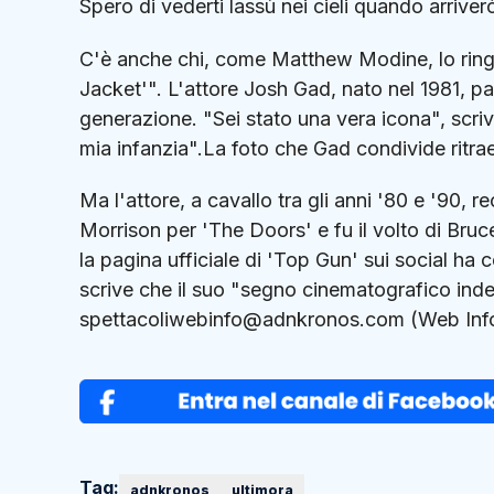
Spero di vederti lassù nei cieli quando arriverò 
C'è anche chi, come Matthew Modine, lo ringra
Jacket'". L'attore Josh Gad, nato nel 1981, pa
generazione. "Sei stato una vera icona", scrive
mia infanzia".La foto che Gad condivide ritrae
Ma l'attore, a cavallo tra gli anni '80 e '90, 
Morrison per 'The Doors' e fu il volto di Br
la pagina ufficiale di 'Top Gun' sui social ha
scrive che il suo "segno cinematografico inde
spettacoliwebinfo@adnkronos.com (Web Inf
Tag:
adnkronos
ultimora