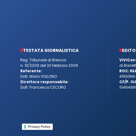
TESTATA GIORNALISTICA
EDITO
Reg. Tribunale di Brescia
ViViCen
n. 13/2009 del 20 febbraio 2009
di Barre
Referente:
ROC:
RE
Dott. Mario VOLLONO
41663
NA
Direttore responsabile:
CF/P. IV
Dott. Francesco CECORO
10464981
Privacy Policy