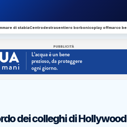
mmare di stabia
Centrodestra
sentiero borbonico
play off
marco bel
PUBBLICITÀ
cordo dei colleghi di Hollywood