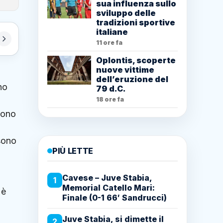
sua influenza sullo
sviluppo delle
tradizioni sportive
italiane
11 ore fa
Oplontis, scoperte
nuove vittime
dell’eruzione del
no
79 d.C.
18 ore fa
sono
sono
PIÙ LETTE
Cavese – Juve Stabia,
1
Memorial Catello Mari:
 è
Finale (0-1 66′ Sandrucci)
Juve Stabia, si dimette il
2