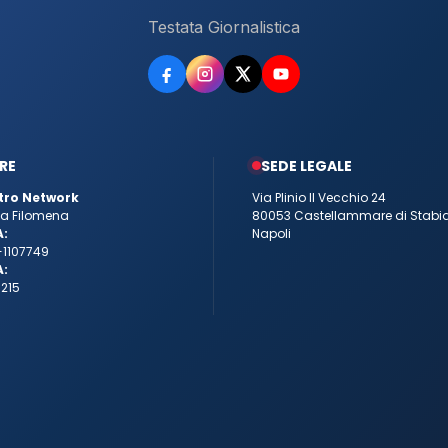
Testata Giornalistica
RE
SEDE LEGALE
tro Network
Via Plinio Il Vecchio 24
tta Filomena
80053 Castellammare di Stabi
A:
Napoli
-1107749
A:
215