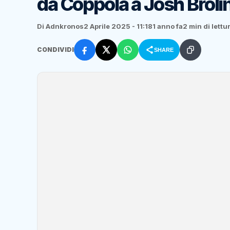
da Coppola a Josh Broli
Di Adnkronos
2 Aprile 2025 - 11:18
1 anno fa
2 min di lettu
CONDIVIDI
SHARE