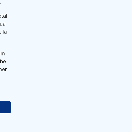
.
tal
sua
lla
Jim
che
mer