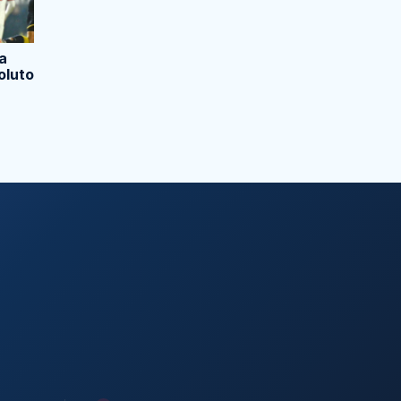
na
oluto