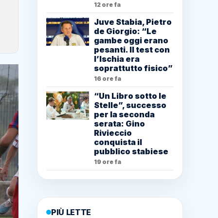
12 ore fa
Juve Stabia, Pietro
de Giorgio: “Le
gambe oggi erano
pesanti. Il test con
l’Ischia era
soprattutto fisico”
16 ore fa
“Un Libro sotto le
Stelle”, successo
per la seconda
serata: Gino
Rivieccio
conquista il
pubblico stabiese
19 ore fa
PIÙ LETTE