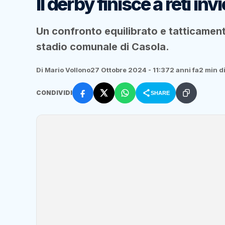
Il derby finisce a reti inv
Un confronto equilibrato e tatticament
stadio comunale di Casola.
Di Mario Vollono
27 Ottobre 2024 - 11:37
2 anni fa
2 min di
CONDIVIDI
SHARE