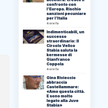
confronto con
l’Europa. Rischio
sanzioni pecuniare
per l’Italia
4 ore fa
Indimenticabili, un
successo
straordinario: Il
Circolo Velico
Stabia saluta la
kermesse di
Gianfranco
Coppola
4 ore fa
Gino Rivieccio
abbraccia
Castellammare:
«Amo questa città.
E sono molto
legato alla Juve
Stabia»