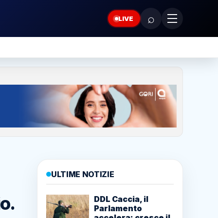
⌕
LIVE
ULTIME NOTIZIE
o.
DDL Caccia, il
Parlamento
accelera: cresce il