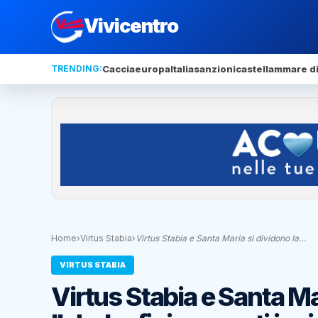
Vivicentro
TRENDING:
Caccia
europa
Italia
sanzioni
castellammare di
Home
›
Virtus Stabia
›
Virtus Stabia e Santa Maria si dividono la…
VIRTUS STABIA
Virtus Stabia e Santa Mar