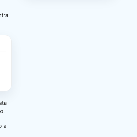
ntra
e
sta
o.
o a