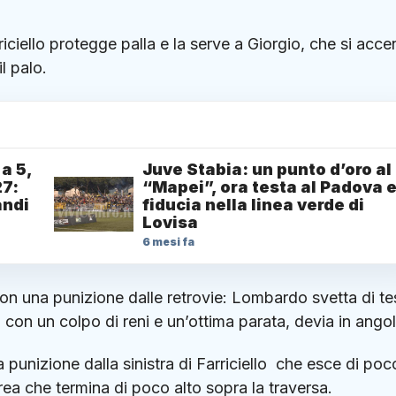
iciello protegge palla e la serve a Giorgio, che si acce
il palo.
a 5,
Juve Stabia: un punto d’oro al
27:
“Mapei”, ora testa al Padova 
andi
fiducia nella linea verde di
Lovisa
6 mesi fa
on una punizione dalle retrovie: Lombardo svetta di te
 con un colpo di reni e un’ottima parata, devia in angol
punizione dalla sinistra di Farriciello che esce di poc
rea che termina di poco alto sopra la traversa.