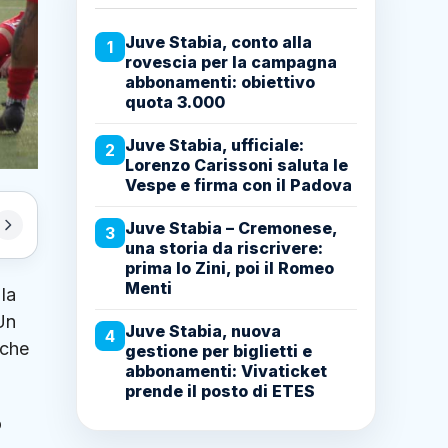
Juve Stabia, conto alla
1
rovescia per la campagna
abbonamenti: obiettivo
quota 3.000
Juve Stabia, ufficiale:
2
Lorenzo Carissoni saluta le
Vespe e firma con il Padova
Juve Stabia – Cremonese,
3
una storia da riscrivere:
prima lo Zini, poi il Romeo
Menti
la
Un
Juve Stabia, nuova
4
 che
gestione per biglietti e
abbonamenti: Vivaticket
prende il posto di ETES
o