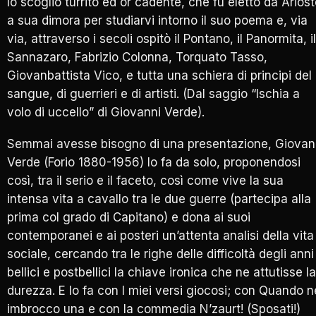
lo scoglio turrito ed or cadente, che fu eletto da Arios
a sua dimora per studiarvi intorno il suo poema e, via
via, attraverso i secoli ospitò il Pontano, il Panormita, il
Sannazaro, Fabrizio Colonna, Torquato Tasso,
Giovanbattista Vico, e tutta una schiera di principi del
sangue, di guerrieri e di artisti. (Dal saggio “Ischia a
volo di uccello” di Giovanni Verde).
Semmai avesse bisogno di una presentazione, Giovan
Verde (Forio 1880-1956) lo fa da solo, proponendosi
così, tra il serio e il faceto, così come vive la sua
intensa vita a cavallo tra le due guerre (partecipa alla
prima col grado di Capitano) e dona ai suoi
contemporanei e ai posteri un’attenta analisi della vita
sociale, cercando tra le righe delle difficoltà degli anni
bellici e postbellici la chiave ironica che ne attutisse la
durezza. E lo fa con I miei versi giocosi; con Quando n
imbrocco una e con la commedia N’zaurt! (Sposati!)