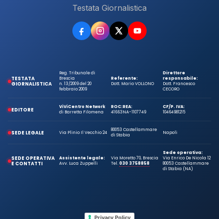
Testata Giornalistica
Reg. Tribunale di
Direttore
TESTATA
Brescia
Referente:
responsabile:
GIORNALISTICA
n. 13/2009 del 20
Dott. Mario VOLLONO
Dott. Francesco
febbraio 2009
CECORO
ViViCentro Network
ROC:
REA:
CF/P. IVA:
EDITORE
di Barretta Filomena
41663
NA-1107749
10464981215
80053 Castellammare
SEDE LEGALE
Via Plinio Il Vecchio 24
Napoli
di Stabia
Sede operativa:
SEDE OPERATIVA
Assistente legale:
Via Moretto 70, Brescia
Via Enrico De Nicola 12
E CONTATTI
Avv. Luca Zuppelli
Tel.
030 3758858
80053 Castellammare
di Stabia (NA)
Privacy Policy