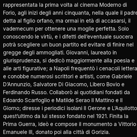
rappresentata la prima volta al cinema Moderno di
Forio, agli inizi degli anni cinquanta, nella quale il padr
detta al figlio orfano, ma ormai in età di accasarsi, il
vademecum per ottenere una moglie perfetta. Solo
conoscendo le virtù, e i difetti dell’eventuale suocera
potrà scegliere un buon partito ed evitare di finire nel
gregge degli ammogliati. Giovanni, laureato in
giurisprudenza, si dedicò maggiormente alla poesia e
alle arti figurative; a Napoli frequentò i cenacoli lettera
e conobbe numerosi scrittori e artisti, come Gabriele
D’Annunzio, Salvatore Di Giacomo, Libero Bovio e
Ferdinando Russo. Collaborò ai quotidiani fondati da
Edoardo Scarfoglio e Matilde Serao Il Mattino e Il
Giorno; diresse i periodici isolani Il Gerone e L’Aquilotto
quest’ultimo da lui stesso fondato nel 1921. Finita la
Prima Guerra, ideò e compose il monumento a Vittorio
Emanuele III, donato poi alla città di Gorizia.