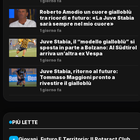
1 giorno fa
Roberto Amodio un cuore gialloblù
tra ricordi e futuro: «La Juve Stabia
sarà sempre nel mio cuore»
1 giorno fa
Juve Stabia, il “modello gialloblù” si
sposta in parte a Bolzano: Al Südtirol
arriva un’altra ex Vespa
1 giorno fa
Juve Stabia, ritorno al futuro:
Tommaso Maggioni pronto a
rivestire il gialloblù
1 giorno fa
PIÙ LETTE
Giovani, Futuro E Territorio: Il Rotaract Club