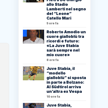
allo Stadio
Lamberti nel segno
del “Leone”
Catello Mari
5 ore fa
Roberto Amodio un
cuore gialloblù tra
ricordi e futuro:
«La Juve Stabia
sarà sempre nel
mio cuore»
8 ore fa
Juve Stabia, il
“modello
gialloblù” si sposta
in parte a Bolzano:
Al Südtirol arriva
un’altra ex Vespa
10 ore fa
Juve Stabia,