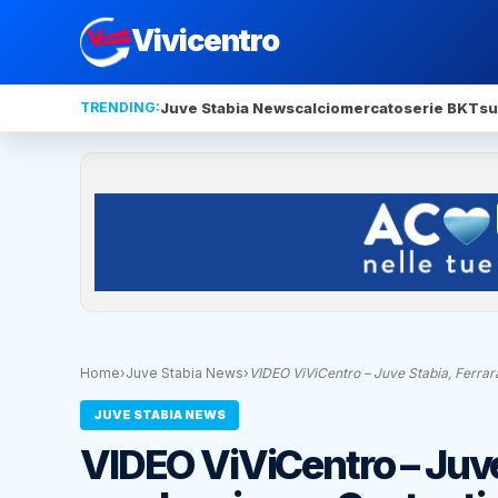
Vivicentro
TRENDING:
Juve Stabia News
calciomercato
serie BKT
su
Home
›
Juve Stabia News
›
VIDEO ViViCentro – Juve Stabia, Ferrar
JUVE STABIA NEWS
VIDEO ViViCentro – Juve 