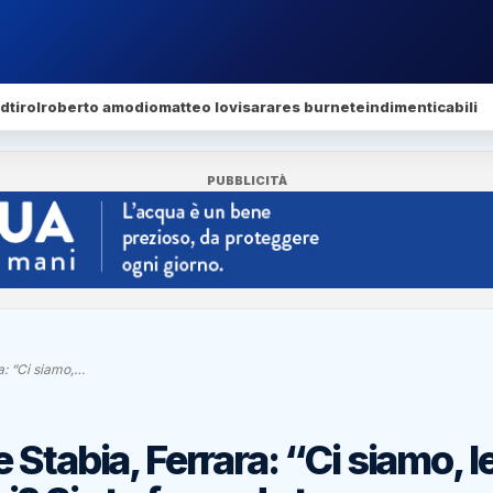
dtirol
roberto amodio
matteo lovisa
rares burnete
indimenticabili
PUBBLICITÀ
a: “Ci siamo,…
Stabia, Ferrara: “Ci siamo, l