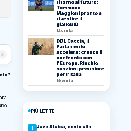
ritorno al futuro:
Tommaso
Maggioni pronto a
rivestire il
gialloblù
12 ore fa
DDL Caccia, il
Parlamento
accelera: cresce il
confronto con
l’Europa. Rischio
sanzioni pecuniare
per l’Italia
onto”
19 ore fa
ara
 uno
PIÙ LETTE
Juve Stabia, conto alla
1