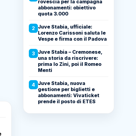
rovescia per la campagna
abbonamenti: obiettivo
quota 3.000
Juve Stabia, ufficiale:
2
Lorenzo Carissoni saluta le
Vespe e firma con il Padova
Juve Stabia – Cremonese,
3
una storia da riscrivere:
prima lo Zini, poi il Romeo
Menti
Juve Stabia, nuova
4
gestione per biglietti e
abbonamenti: Vivaticket
prende il posto di ETES
e