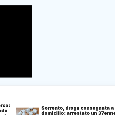
erca:
Sorrento, droga consegnata a
ondo
domicilio: arrestato un 37enn