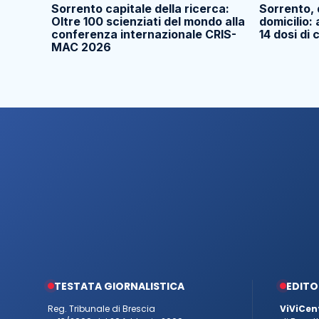
Sorrento capitale della ricerca:
Sorrento,
Oltre 100 scienziati del mondo alla
domicilio:
conferenza internazionale CRIS-
14 dosi di
MAC 2026
TESTATA GIORNALISTICA
EDITO
Reg. Tribunale di Brescia
ViViCen