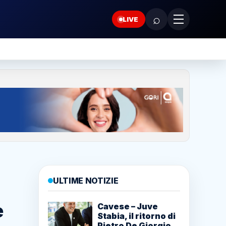
⌕
LIVE
ULTIME NOTIZIE
e
Cavese – Juve
Stabia, il ritorno di
Pietro De Giorgio