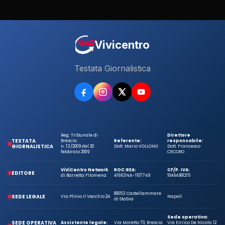
Vivicentro
Testata Giornalistica
Reg. Tribunale di
Direttore
TESTATA
Brescia
Referente:
responsabile:
GIORNALISTICA
n. 13/2009 del 20
Dott. Mario VOLLONO
Dott. Francesco
febbraio 2009
CECORO
ViViCentro Network
ROC:
REA:
CF/P. IVA:
EDITORE
di Barretta Filomena
41663
NA-1107749
10464981215
80053 Castellammare
SEDE LEGALE
Via Plinio Il Vecchio 24
Napoli
di Stabia
Sede operativa:
SEDE OPERATIVA
Assistente legale:
Via Moretto 70, Brescia
Via Enrico De Nicola 12