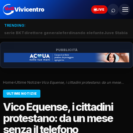
⌕
Vivicentro
LIVE
TRENDING:
serie BKT
direttore generale
ferdinando elefante
Juve Stabia 
PUBBLICITÀ
Home
›
Ultime Notizie
›
Vico Equense, i cittadini protestano: da un mese…
ULTIME NOTIZIE
Vico Equense, i cittadini
protestano: da un mese
senza il telefono