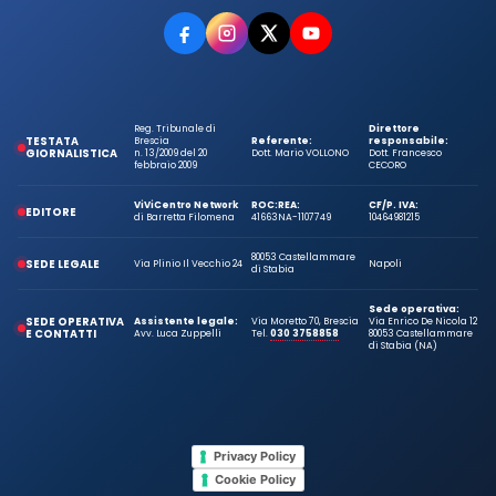
Reg. Tribunale di
Direttore
TESTATA
Brescia
Referente:
responsabile:
GIORNALISTICA
n. 13/2009 del 20
Dott. Mario VOLLONO
Dott. Francesco
febbraio 2009
CECORO
ViViCentro Network
ROC:
REA:
CF/P. IVA:
EDITORE
di Barretta Filomena
41663
NA-1107749
10464981215
80053 Castellammare
SEDE LEGALE
Via Plinio Il Vecchio 24
Napoli
di Stabia
Sede operativa:
SEDE OPERATIVA
Assistente legale:
Via Moretto 70, Brescia
Via Enrico De Nicola 12
E CONTATTI
Avv. Luca Zuppelli
Tel.
030 3758858
80053 Castellammare
di Stabia (NA)
Privacy Policy
Cookie Policy