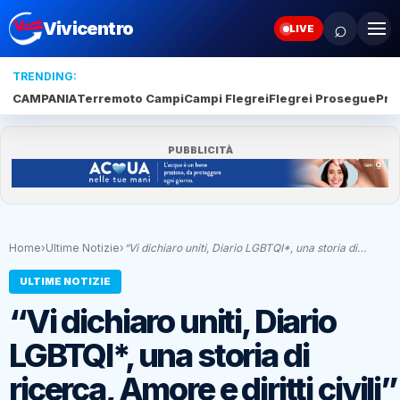
⌕
Vivicentro
LIVE
TRENDING:
CAMPANIA
Terremoto Campi
Campi Flegrei
Flegrei Prosegue
Pro
PUBBLICITÀ
Home
›
Ultime Notizie
›
“Vi dichiaro uniti, Diario LGBTQI*, una storia di…
ULTIME NOTIZIE
“Vi dichiaro uniti, Diario
LGBTQI*, una storia di
ricerca, Amore e diritti civili”