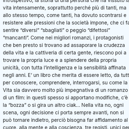
introspettivo, la storia di una persona che ha vissuto l
vita intensamente, soprattutto perché più di tanti, ma
allo stesso tempo, come tanti, ha dovuto scontrarsi e
resistere alle pressioni che la società impone, che ci f
sentire “diversi” “sbagliati” o peggio “difettosi”
“mancanti”. Come nei migliori romanzi, i protagonisti
che ben presto si trovano ad assaporare la crudezza
della vita e la cattiveria di certa gente, riescono poi a
trovare la propria luce e a splendere della propria
unicità, con tutta l’intelligenza e la sensibilità affinata
negli anni. E’ un libro che merita di essere letto, da tutt
per conoscere, comprendere, interrogarsi, su come la
Vita sia davvero molto più impegnativa di un romanzo
di un film: in questi spesso si apportano modifiche, c’è
la “bozza” o si gira un altro ciak… Nella vita no, ogni
scena, ogni decisione ci porta sempre avanti, non si
può tornare indietro, perciò bisogna far affidamento al
cuore, alla mente e alla coscienza, tre registi, unici pe