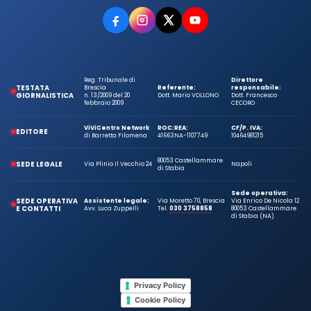
Reg. Tribunale di
Direttore
TESTATA
Brescia
Referente:
responsabile:
GIORNALISTICA
n. 13/2009 del 20
Dott. Mario VOLLONO
Dott. Francesco
febbraio 2009
CECORO
ViViCentro Network
ROC:
REA:
CF/P. IVA:
EDITORE
di Barretta Filomena
41663
NA-1107749
10464981215
80053 Castellammare
SEDE LEGALE
Via Plinio Il Vecchio 24
Napoli
di Stabia
Sede operativa:
SEDE OPERATIVA
Assistente legale:
Via Moretto 70, Brescia
Via Enrico De Nicola 12
E CONTATTI
Avv. Luca Zuppelli
Tel.
030 3758858
80053 Castellammare
di Stabia (NA)
Privacy Policy
Cookie Policy