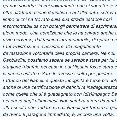
grande squadra, in cui solitamente non ci sono terze v
oltre all’affermazione definitiva e al fallimento, si trova
limbo di chi ha trovato sulla sua strada ostacoli così
insormontabili da non potergli permettere di esprimersi
alcun modo. Una condizione che lo ha privato anche d
vizio perverso, dal fascino intramontabile, di optare pe
l’auto-distruzione e assistere alla magnificente
devastazione volontaria della propria carriera. Né noi,
Gabbiadini, possiamo sapere se sarebbe stata per lui 
stagione trionfale nel caso in cui Higuaín fosse stato 
la scorsa estate e Sarri lo avesse scelto per guidare
l’attacco del Napoli, e questa incognita è forse più dol
anche di una certificazione di definitiva inadeguatezz
come quella che si è guadagnato con (dis)impegno Balo
nel corso degli ultimi mesi. Non sembra avere davanti
altra scelta che andare via da Napoli per tornare a gi
davvero. Il paragone immediato, è, ancora una volta, 