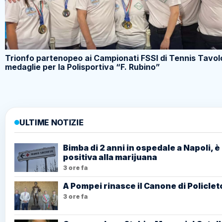
Trionfo partenopeo ai Campionati FSSI di Tennis Tavol
medaglie per la Polisportiva “F. Rubino”
ULTIME NOTIZIE
Bimba di 2 anni in ospedale a Napoli, è
positiva alla marijuana
3 ore fa
A Pompei rinasce il Canone di Policlet
3 ore fa