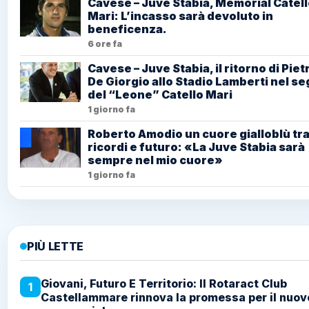
Cavese – Juve Stabia, Memorial Catel
Mari: L’incasso sarà devoluto in
beneficenza.
6 ore fa
Cavese – Juve Stabia, il ritorno di Piet
De Giorgio allo Stadio Lamberti nel s
del “Leone” Catello Mari
1 giorno fa
Roberto Amodio un cuore gialloblù tr
ricordi e futuro: «La Juve Stabia sarà
sempre nel mio cuore»
1 giorno fa
PIÙ LETTE
Giovani, Futuro E Territorio: Il Rotaract Club
1
Castellammare rinnova la promessa per il nuov