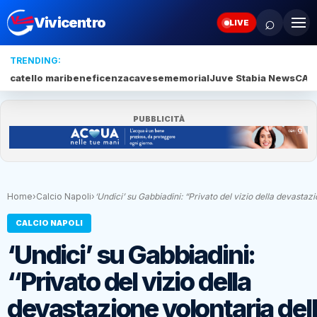
⌕
Vivicentro
LIVE
TRENDING:
catello mari
beneficenza
cavese
memorial
Juve Stabia News
CAM
PUBBLICITÀ
Home
›
Calcio Napoli
›
‘Undici’ su Gabbiadini: “Privato del vizio della devasta
CALCIO NAPOLI
‘Undici’ su Gabbiadini:
“Privato del vizio della
devastazione volontaria del