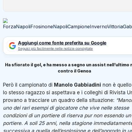
Aggiungi come fonte preferita su Google
Seguici più facilmente nelle notizie consigliate
Ha sfiorato il gol, e ha messo a segno un assist nell’ultimo
contro il Genoa
Però il campionato di
Manolo Gabbiadini
non è quello
lo stesso ragazzo si aspettava e i colleghi di Rivista U
provano a tracciare un quadro della situazione:
“Manol
uno dei rari esempi di giocatore che vive nelle stesse
condizioni di un portiere di riserva pur non essendo un
portiere. A soli 25 anni, nella stagione immediatament
successiva a quella dell’esplosione e dell’approdo in u