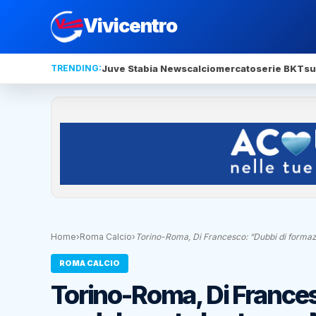
Vivicentro
TRENDING:
Juve Stabia News
calciomercato
serie BKT
su
Home
›
Roma Calcio
›
Torino-Roma, Di Francesco: “Dubbi di formaz
ROMA CALCIO
Torino-Roma, Di Frances