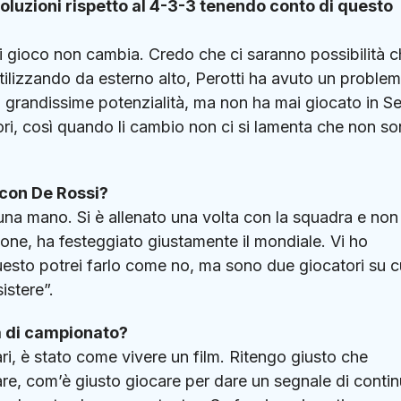
soluzioni rispetto al 4-3-3 tenendo conto di questo
di gioco non cambia. Credo che ci saranno possibilità 
utilizzando da esterno alto, Perotti ha avuto un proble
a grandissime potenzialità, ma non ha mai giocato in Se
ri, così quando li cambio non ci si lamenta che non s
 con De Rossi?
una mano. Si è allenato una volta con la squadra e non
ione, ha festeggiato giustamente il mondiale. Vi ho
uesto potrei farlo come no, ma sono due giocatori su cu
stere”.
a di campionato?
ari, è stato come vivere un film. Ritengo giusto che
re, com’è giusto giocare per dare un segnale di contin