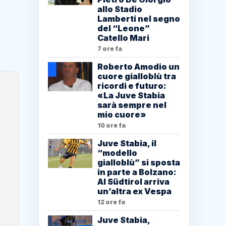
allo Stadio
Lamberti nel segno
del “Leone”
Catello Mari
7 ore fa
Roberto Amodio un
cuore gialloblù tra
ricordi e futuro:
«La Juve Stabia
sarà sempre nel
mio cuore»
10 ore fa
Juve Stabia, il
“modello
gialloblù” si sposta
in parte a Bolzano:
Al Südtirol arriva
un’altra ex Vespa
12 ore fa
Juve Stabia,