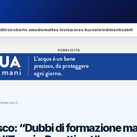
dtirol
roberto amodio
matteo lovisa
rares burnete
indimenticabili
PUBBLICITÀ
ione ma il…
co: “Dubbi di formazione ma 