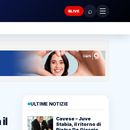
⌕
LIVE
ULTIME NOTIZIE
il
Cavese – Juve
Stabia, il ritorno di
Pietro De Giorgio