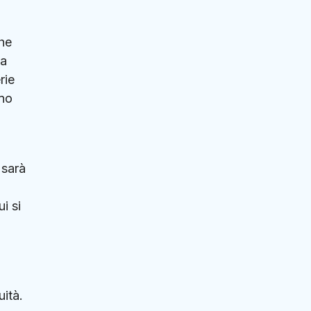
che
ma
rie
ono
 sarà
i si
uità.