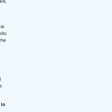
are,
rei
bito
che
l
e
 lo