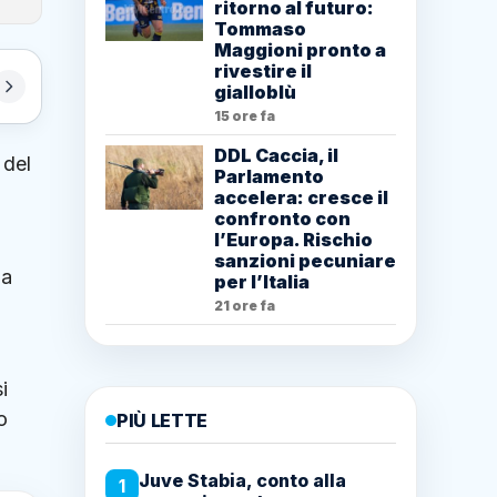
ritorno al futuro:
Tommaso
Maggioni pronto a
rivestire il
gialloblù
15 ore fa
DDL Caccia, il
 del
Parlamento
accelera: cresce il
confronto con
l’Europa. Rischio
sanzioni pecuniare
la
per l’Italia
21 ore fa
i
o
PIÙ LETTE
Juve Stabia, conto alla
1