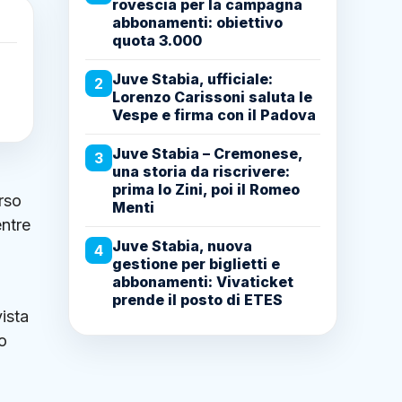
rovescia per la campagna
abbonamenti: obiettivo
quota 3.000
Juve Stabia, ufficiale:
2
Lorenzo Carissoni saluta le
Vespe e firma con il Padova
Juve Stabia – Cremonese,
3
una storia da riscrivere:
prima lo Zini, poi il Romeo
rso
Menti
entre
Juve Stabia, nuova
4
gestione per biglietti e
abbonamenti: Vivaticket
prende il posto di ETES
vista
o