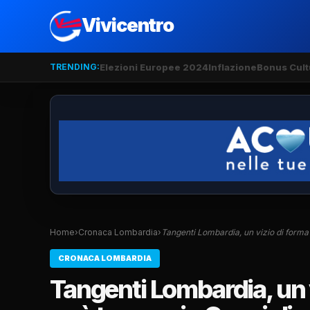
Vivicentro
TRENDING:
Elezioni Europee 2024
Inflazione
Bonus Cult
Home
›
Cronaca Lombardia
›
Tangenti Lombardia, un vizio di forma
CRONACA LOMBARDIA
Tangenti Lombardia, un v