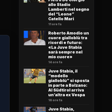
allo Stadio
Lamberti nel segno
del “Leone”
Catello Mari
11 ore fa
Roberto Amodio un
cuore gialloblù tra
ricordi e futuro:
«La Juve Stabia
sarà sempre nel
mio cuore»
14 ore fa
Juve Stabia, il
“modello
gialloblù” si sposta
in parte a Bolzano:
Al Südtirol arriva
un’altra ex Vespa
16 ore fa
Juve Stabia,