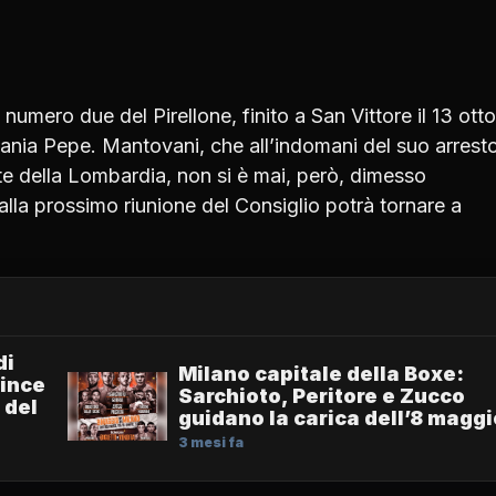
umero due del Pirellone, finito a San Vittore il 13 ott
fania Pepe. Mantovani, che all’indomani del suo arresto
te della Lombardia, non si è mai, però, dimesso
, alla prossimo riunione del Consiglio potrà tornare a
di
Milano capitale della Boxe:
Since
Sarchioto, Peritore e Zucco
 del
guidano la carica dell’8 maggi
3 mesi fa