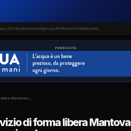
ura 2024
Calcio
Intelligenza Artificiale
Clima
Sanità
PUBBLICITÀ
 libera Mantovani:…
izio di forma libera Mantova