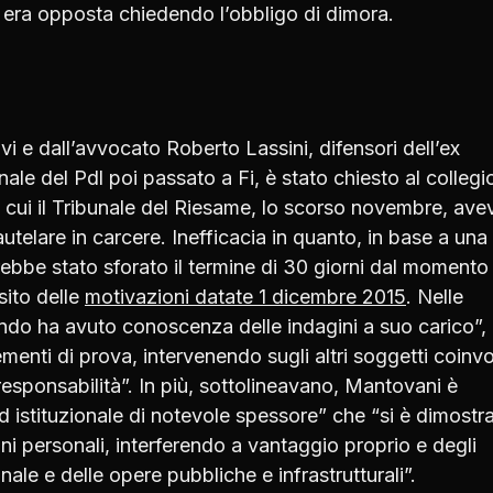
i era opposta chiedendo l’obbligo di dimora.
lvi e dall’avvocato Roberto Lassini, difensori dell’ex
le del Pdl poi passato a Fi, è stato chiesto al collegio
n cui il Tribunale del Riesame, lo scorso novembre, ave
utelare in carcere. Inefficacia in quanto, in base a una
ebbe stato sforato il termine di 30 giorni dal momento
sito delle
motivazioni datate 1 dicembre 2015
. Nelle
ndo ha avuto conoscenza delle indagini a suo carico”,
menti di prova, intervenendo sugli altri soggetti coinvo
responsabilità”. In più, sottolineavano, Mantovani è
ed istituzionale di notevole spessore” che “si è dimostra
ini personali, interferendo a vantaggio proprio e degli
ionale e delle opere pubbliche e infrastrutturali”.