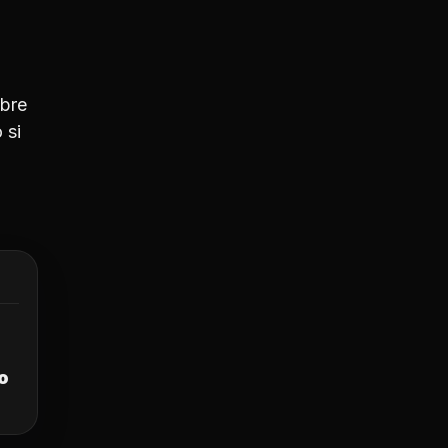
obre
 si
o