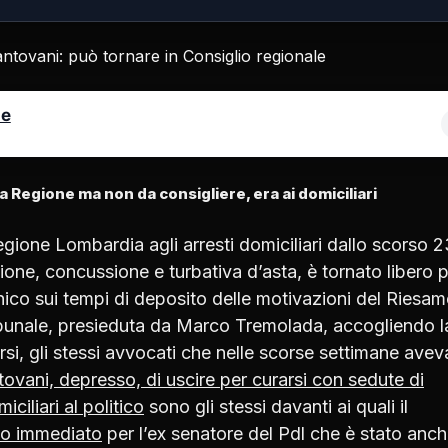
le
 Regione ma non da consigliere, era ai domiciliari
gione Lombardia agli arresti domiciliari dallo scorso 2
one, concussione e turbativa d’asta, è tornato libero 
ico sui tempi di deposito delle motivazioni del Riesam
ibunale, presieduta da Marco Tremolada, accogliendo l
orsi, gli stessi avvocati che nelle scorse settimane ave
tovani, depresso, di uscire per curarsi con sedute di
iciliari al politico
sono gli stessi davanti ai quali il
ito immediato
per l’ex senatore del Pdl che è stato anc