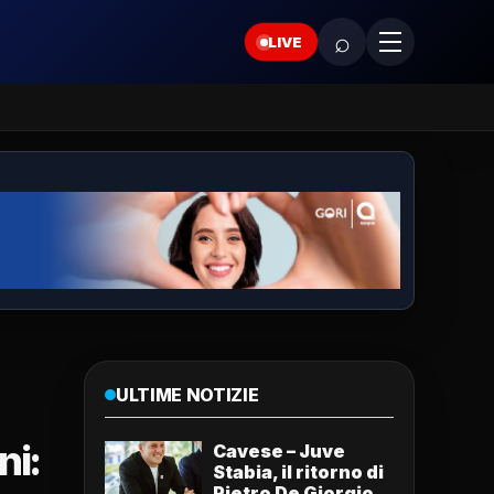
⌕
LIVE
ULTIME NOTIZIE
ni:
Cavese – Juve
Stabia, il ritorno di
Pietro De Giorgio