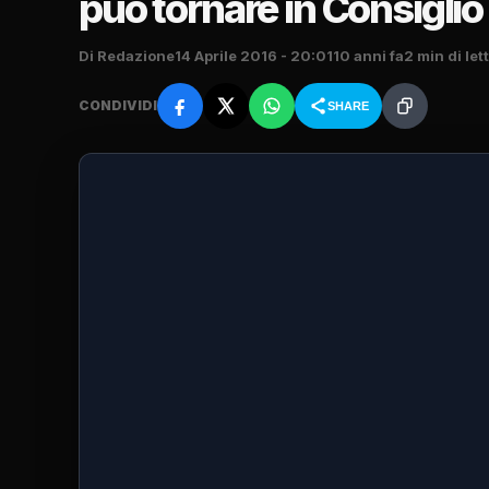
può tornare in Consiglio
Di Redazione
14 Aprile 2016 - 20:01
10 anni fa
2 min di let
CONDIVIDI
SHARE