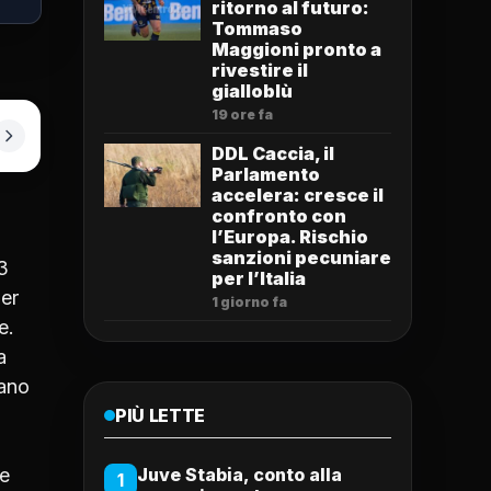
ritorno al futuro:
Tommaso
Maggioni pronto a
rivestire il
gialloblù
19 ore fa
DDL Caccia, il
Parlamento
accelera: cresce il
confronto con
l’Europa. Rischio
sanzioni pecuniare
3
per l’Italia
per
1 giorno fa
e.
a
vano
PIÙ LETTE
he
Juve Stabia, conto alla
1