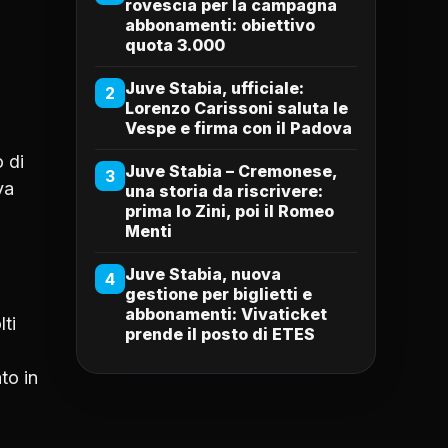
rovescia per la campagna
abbonamenti: obiettivo
quota 3.000
Juve Stabia, ufficiale:
2
Lorenzo Carissoni saluta le
Vespe e firma con il Padova
 di
Juve Stabia – Cremonese,
3
va
una storia da riscrivere:
prima lo Zini, poi il Romeo
Menti
Juve Stabia, nuova
4
gestione per biglietti e
abbonamenti: Vivaticket
lti
prende il posto di ETES
to in