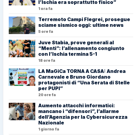
l’Ischia era soprattutto fisico”
1 ora fa
Terremoto Campi Flegrei, prosegue
sciame sismico oggi: ultime news
5 ore fa
Juve Stabia, prove generali al
“Menti”: l’allenamento congiunto
con l’Ischia termina 5-1
18 ore fa
LA MaGiCa TORNA A CASA: Andrea
Carnevale e Bruno Giordano
protagonisti di “Una Serata di Stelle
per PUPI”
20 ore fa
Aumento attacchi informatici:
mancano i “difensori”, l’allarme
dell’Agenzia per la Cybersicurezza
Nazionale
1 giorno fa