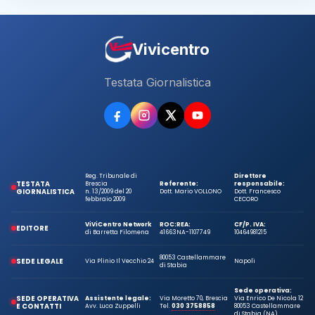
Vivicentro
Testata Giornalistica
Reg. Tribunale di
Direttore
TESTATA
Brescia
Referente:
responsabile:
GIORNALISTICA
n. 13/2009 del 20
Dott. Mario VOLLONO
Dott. Francesco
febbraio 2009
CECORO
ViViCentro Network
ROC:
REA:
CF/P. IVA:
EDITORE
di Barretta Filomena
41663
NA-1107749
10464981215
80053 Castellammare
SEDE LEGALE
Via Plinio Il Vecchio 24
Napoli
di Stabia
Sede operativa:
SEDE OPERATIVA
Assistente legale:
Via Moretto 70, Brescia
Via Enrico De Nicola 12
E CONTATTI
Avv. Luca Zuppelli
Tel.
030 3758858
80053 Castellammare
di Stabia (NA)