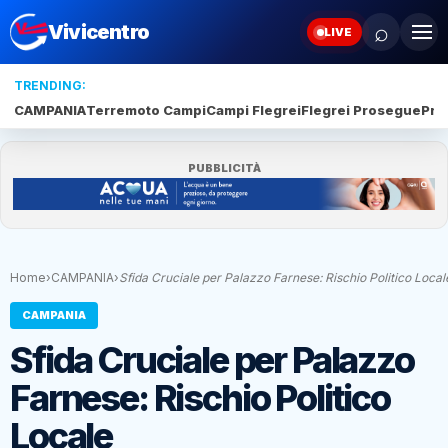
⌕
Vivicentro
LIVE
TRENDING:
CAMPANIA
Terremoto Campi
Campi Flegrei
Flegrei Prosegue
Pro
PUBBLICITÀ
Home
›
CAMPANIA
›
Sfida Cruciale per Palazzo Farnese: Rischio Politico Local
CAMPANIA
Sfida Cruciale per Palazzo
Farnese: Rischio Politico
Locale