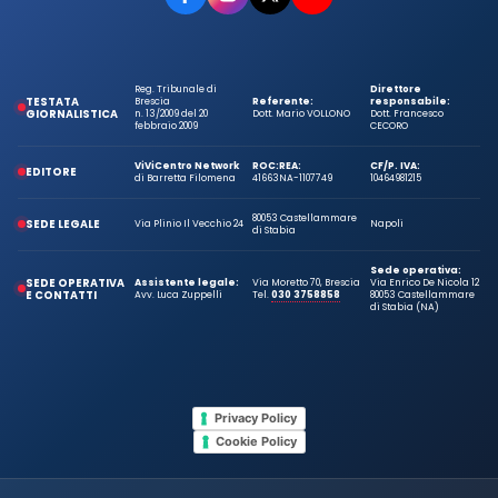
Reg. Tribunale di
Direttore
TESTATA
Brescia
Referente:
responsabile:
GIORNALISTICA
n. 13/2009 del 20
Dott. Mario VOLLONO
Dott. Francesco
febbraio 2009
CECORO
ViViCentro Network
ROC:
REA:
CF/P. IVA:
EDITORE
di Barretta Filomena
41663
NA-1107749
10464981215
80053 Castellammare
SEDE LEGALE
Via Plinio Il Vecchio 24
Napoli
di Stabia
Sede operativa:
SEDE OPERATIVA
Assistente legale:
Via Moretto 70, Brescia
Via Enrico De Nicola 12
E CONTATTI
Avv. Luca Zuppelli
Tel.
030 3758858
80053 Castellammare
di Stabia (NA)
Privacy Policy
Cookie Policy