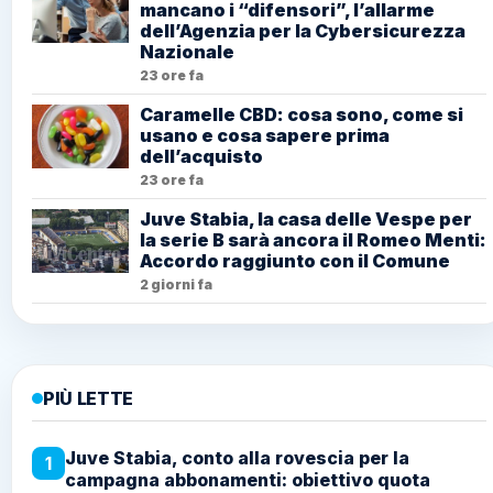
mancano i “difensori”, l’allarme
dell’Agenzia per la Cybersicurezza
Nazionale
23 ore fa
Caramelle CBD: cosa sono, come si
usano e cosa sapere prima
dell’acquisto
23 ore fa
Juve Stabia, la casa delle Vespe per
la serie B sarà ancora il Romeo Menti:
Accordo raggiunto con il Comune
2 giorni fa
PIÙ LETTE
Juve Stabia, conto alla rovescia per la
1
campagna abbonamenti: obiettivo quota