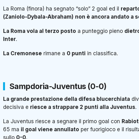
La Roma (finora) ha segnato “solo” 2 goal ed il
repart
(Zaniolo-Dybala-Abraham)
non è ancora andato a 
La Roma vola al terzo posto
a punteggio pieno
dietr
Inter
.
La Cremonese
rimane a
0 punti
in classifica.
Sampdoria-Juventus (0-0)
La grande prestazione della difesa blucerchiata
div
decisiva e
riesce a strappare 2 punti alla Juventus
.
La Juventus riesce a segnare il primo goal con
Rabiot
65 ma
il goal viene annullato
per fuorigioco e il risul
sullo
0-0
.