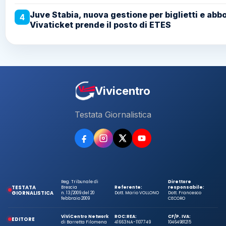
Juve Stabia, nuova gestione per biglietti e abb
4
Vivaticket prende il posto di ETES
Vivicentro
Testata Giornalistica
Reg. Tribunale di
Direttore
TESTATA
Brescia
Referente:
responsabile:
GIORNALISTICA
n. 13/2009 del 20
Dott. Mario VOLLONO
Dott. Francesco
febbraio 2009
CECORO
ViViCentro Network
ROC:
REA:
CF/P. IVA:
EDITORE
di Barretta Filomena
41663
NA-1107749
10464981215