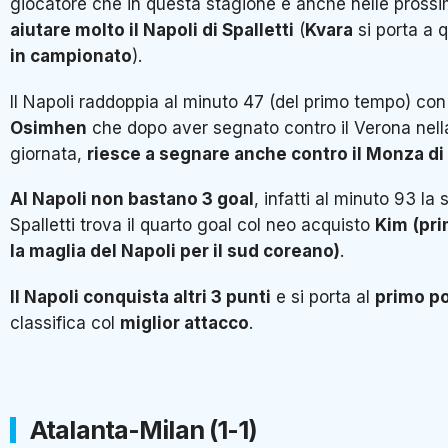
giocatore che in questa stagione e anche nelle pross
aiutare molto il Napoli di Spalletti
(
Kvara
si porta a 
in campionato
).
Il Napoli raddoppia al minuto 47 (del primo tempo) co
Osimhen
che dopo aver segnato contro il Verona nell
giornata,
riesce a segnare anche contro il Monza di
Al Napoli non bastano 3 goal
, infatti al minuto 93 la
Spalletti trova il quarto goal col neo acquisto
Kim
(pr
la maglia del Napoli per il sud coreano)
.
Il Napoli conquista altri 3 punti
e si porta al
primo p
classifica col
miglior attacco
.
Atalanta-Milan (1-1)