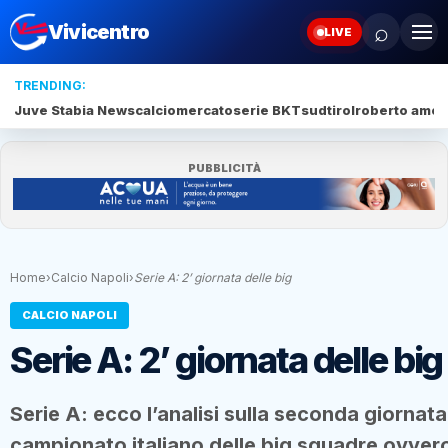
⌕
Vivicentro
LIVE
TRENDING:
Juve Stabia News
calciomercato
serie BKT
sudtirol
roberto amod
PUBBLICITÀ
Home
›
Calcio Napoli
›
Serie A: 2’ giornata delle big
CALCIO NAPOLI
Serie A: 2’ giornata delle big
Serie A: ecco l’analisi sulla seconda giornata
campionato italiano delle big squadre ovver