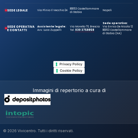
80053 Castellammare
SEDE LEGALE
Via Plinio Il Vecchio 24
Napoli
di Stabia
Sede operativa:
SEDE OPERATIVA
Assistente legale:
Via Moretto 70, Brescia
Via Enrico De Nicola 12
E CONTATTI
Avv. Luca Zuppelli
Tel.
030 3758858
80053 Castellammare
di Stabia (NA)
Privacy Policy
Cookie Policy
Immagini di repertorio a cura di
© 2026 Vivicentro. Tutti i diritti riservati.