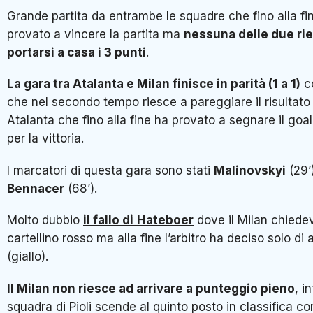
Grande partita da entrambe le squadre che fino alla f
provato a vincere la partita ma
nessuna delle due ri
portarsi a casa i 3 punti
.
La gara tra Atalanta e Milan finisce in parità (1 a 1)
co
che nel secondo tempo riesce a pareggiare il risultato
Atalanta che fino alla fine ha provato a segnare il goa
per la vittoria.
I marcatori di questa gara sono stati
Malinovskyi
(29’
Bennacer
(68’).
Molto dubbio
il fallo di
Hateboer
dove il Milan chiede
cartellino rosso ma alla fine l’arbitro ha deciso solo di
(giallo).
Il Milan non riesce ad arrivare a punteggio pieno
, in
squadra di Pioli scende al quinto posto in classifica c