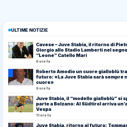
ULTIME NOTIZIE
Cavese – Juve Stabia, il ritorno di Piet
Giorgio allo Stadio Lamberti nel segno
“Leone” Catello Mari
6 ore fa
Roberto Amodio un cuore gialloblù tra 
futuro: «La Juve Stabia sarà sempre n
cuore»
9 ore fa
Juve Stabia, il “modello gialloblù” si s
parte a Bolzano: Al Südtirol arriva un’a
Vespa
11 ore fa
Juve Stabia, ritorno al futuro: Tomma