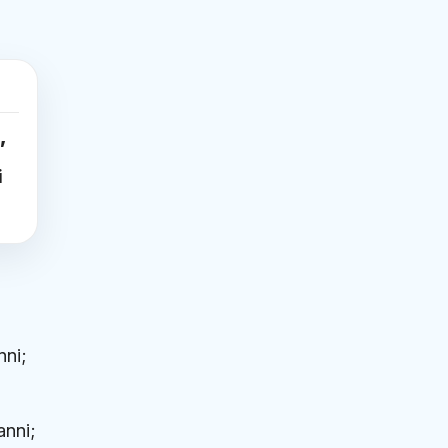
,
i
nni;
anni;