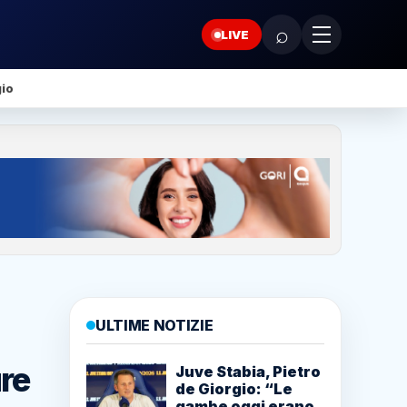
⌕
LIVE
gio
ULTIME NOTIZIE
re
Juve Stabia, Pietro
de Giorgio: “Le
gambe oggi erano