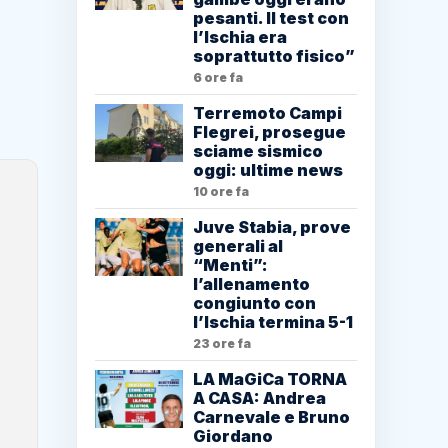
pesanti. Il test con
l’Ischia era
soprattutto fisico”
6 ore fa
Terremoto Campi
Flegrei, prosegue
sciame sismico
oggi: ultime news
10 ore fa
Juve Stabia, prove
generali al
“Menti”:
l’allenamento
congiunto con
l’Ischia termina 5-1
23 ore fa
LA MaGiCa TORNA
A CASA: Andrea
Carnevale e Bruno
Giordano