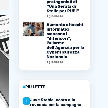
protagonisti di
“Una Serata di
Stelle per PUPI”
1 giorno fa
Aumento attacchi
informatici:
mancano i
“difensori”,
l’allarme
dell’Agenzia per la
Cybersicurezza
Nazionale
1 giorno fa
PIÙ LETTE
Juve Stabia, conto alla
1
rovescia per la campagna