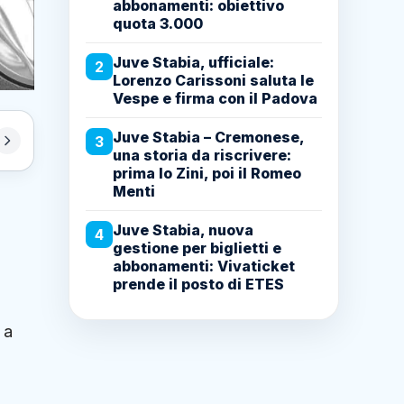
abbonamenti: obiettivo
quota 3.000
Juve Stabia, ufficiale:
2
Lorenzo Carissoni saluta le
Vespe e firma con il Padova
Juve Stabia – Cremonese,
3
una storia da riscrivere:
prima lo Zini, poi il Romeo
Menti
Juve Stabia, nuova
4
gestione per biglietti e
abbonamenti: Vivaticket
prende il posto di ETES
 a