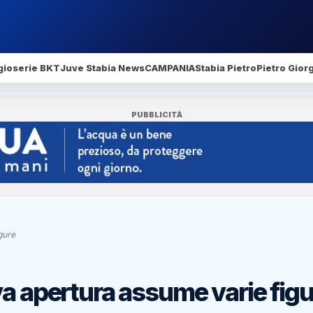
gio
serie BKT
Juve Stabia News
CAMPANIA
Stabia Pietro
Pietro Gior
PUBBLICITÀ
gure
va apertura assume varie figu