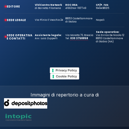
ViViCentro Network
ROC:
REA:
CF/P. IVA:
EDITORE
di Barretta Filomena
41663
NA-1107749
10464981215
80053 Castellammare
SEDE LEGALE
Via Plinio Il Vecchio 24
Napoli
di Stabia
Sede operativa:
SEDE OPERATIVA
Assistente legale:
Via Moretto 70, Brescia
Via Enrico De Nicola 12
E CONTATTI
Avv. Luca Zuppelli
Tel.
030 3758858
80053 Castellammare
di Stabia (NA)
Privacy Policy
Cookie Policy
Immagini di repertorio a cura di