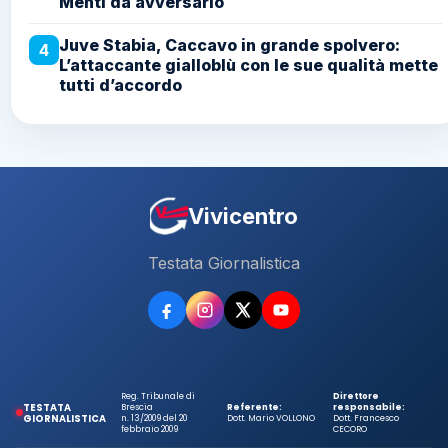
Menti da avversario
Juve Stabia, Caccavo in grande spolvero:
4
L’attaccante gialloblù con le sue qualità mette
tutti d’accordo
Vivicentro
Testata Giornalistica
Reg. Tribunale di
Direttore
TESTATA
Brescia
Referente:
responsabile:
GIORNALISTICA
n. 13/2009 del 20
Dott. Mario VOLLONO
Dott. Francesco
febbraio 2009
CECORO