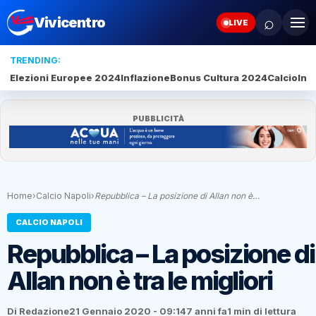
⌕
Vivicentro
LIVE
TRENDING:
Elezioni Europee 2024
Inflazione
Bonus Cultura 2024
Calcio
Inte
PUBBLICITÀ
Home
›
Calcio Napoli
›
Repubblica – La posizione di Allan non è…
CALCIO NAPOLI
Repubblica – La posizione di
Allan non è tra le migliori
Di Redazione
21 Gennaio 2020 - 09:14
7 anni fa
1 min di lettura