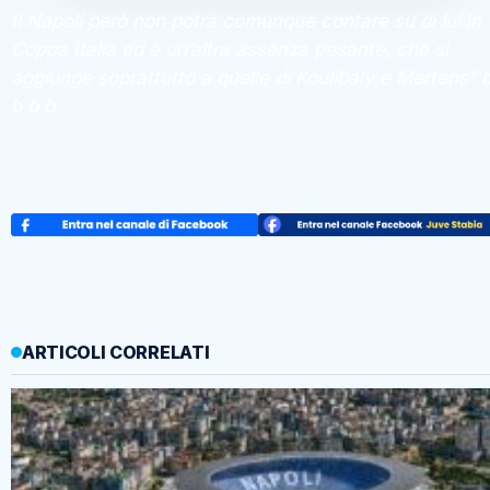
Il Napoli però non potrà comunque contare su di lui in
Coppa Italia ed è un’altra assenza pesante, che si
aggiunge soprattutto a quelle di Koulibaly e Mertens” 
b b b
ARTICOLI CORRELATI