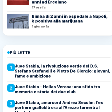
anni ad Ercolano
17 ore fa
Bimba di 2 anni in ospedale a Napoli,
è positiva alla marijuana
1 giorno fa
PIÙ LETTE
Juve Stabia, la rivoluzione verde del D.S.
1
Stefano Stefanelli e Pietro De Giorgio: giovani,
fame e ambizione
Juve Stabia – Hellas Verona: una sfida tra
2
memoria e storia dei due club
Juve Stabia, amarcord Andrea Seculin: l’ex
3
portiere gialloblù ora all’Arezzo tornerà al