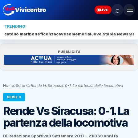
⌕
Vivicentro
LIVE
TRENDING:
catello mari
beneficenza
cavese
memorial
Juve Stabia News
Mari
PUBBLICITÀ
Home
›
Serie C
›
Rende Vs Siracusa: 0-1. La partenza della locomotiva
SERIE C
Rende Vs Siracusa: 0-1. La
partenza della locomotiva
Di Redazione Sportiva
9 Settembre 2017 - 21:06
9 anni fa