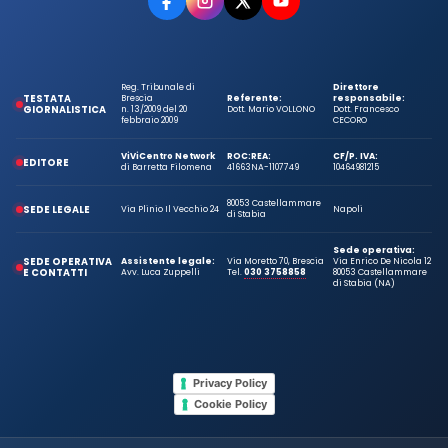
Reg. Tribunale di
Direttore
TESTATA
Brescia
Referente:
responsabile:
GIORNALISTICA
n. 13/2009 del 20
Dott. Mario VOLLONO
Dott. Francesco
febbraio 2009
CECORO
ViViCentro Network
ROC:
REA:
CF/P. IVA:
EDITORE
di Barretta Filomena
41663
NA-1107749
10464981215
80053 Castellammare
SEDE LEGALE
Via Plinio Il Vecchio 24
Napoli
di Stabia
Sede operativa:
SEDE OPERATIVA
Assistente legale:
Via Moretto 70, Brescia
Via Enrico De Nicola 12
E CONTATTI
Avv. Luca Zuppelli
Tel.
030 3758858
80053 Castellammare
di Stabia (NA)
Privacy Policy
Cookie Policy